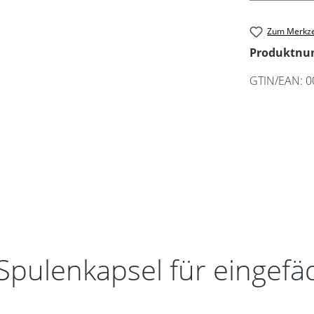
Zum Merkze
Produktn
GTIN/EAN:
0
Spulenkapsel für eingefä