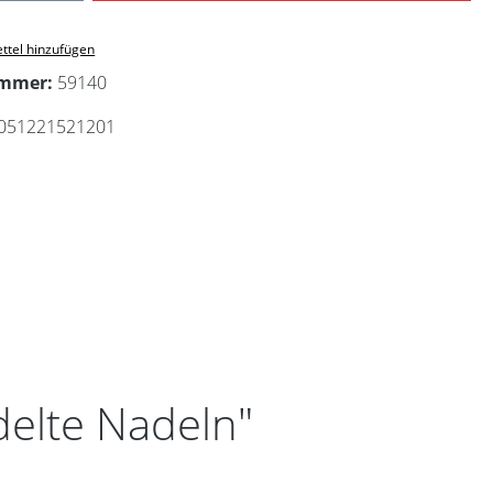
ttel hinzufügen
ummer:
59140
051221521201
delte Nadeln"