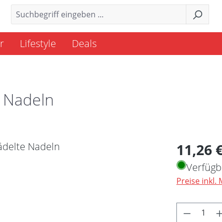
r
Lifestyle
Deals
e Nadeln
Regulärer 
11,26 
Verfügb
Preise inkl.
Produkt 