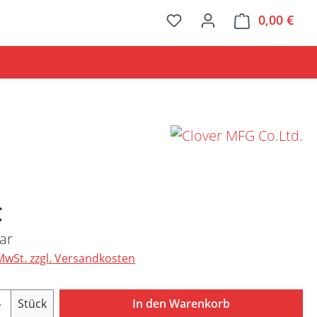
0,00 €
Ware
Preis:
€
ar
 MwSt. zzgl. Versandkosten
Anzahl: Gib den gewünschten Wert ein ode
Stück
In den Warenkorb