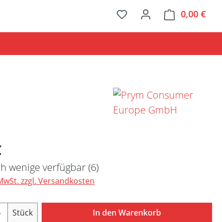
0,00 €
Ware
Preis:
€
h wenige verfügbar (6)
 MwSt. zzgl. Versandkosten
Anzahl: Gib den gewünschten Wert ein ode
Stück
In den Warenkorb