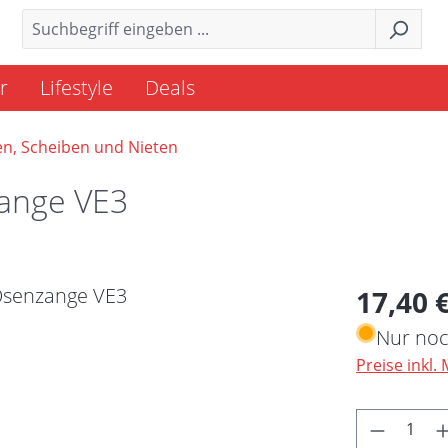
r
Lifestyle
Deals
n, Scheiben und Nieten
zange VE3
Regulärer 
17,40 
Nur noc
Preise inkl.
Produkt 