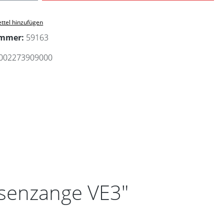
ttel hinzufügen
ummer:
59163
002273909000
Ösenzange VE3"