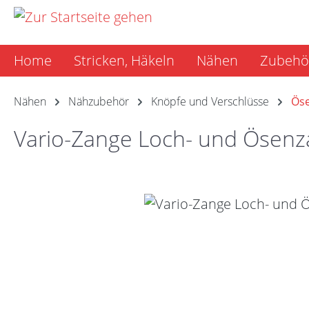
m Hauptinhalt springen
Zur Suche springen
Zur Hauptnavigation springen
Home
Stricken, Häkeln
Nähen
Zubehö
Nähen
Nähzubehör
Knöpfe und Verschlüsse
Öse
Vario-Zange Loch- und Ösen
Bildergalerie überspringen