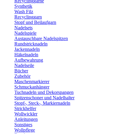
Recyclinggarne
Synthetik
Wash Filz
Recyclinggarn
Stopf und Beilaufgarn
Nadelsets
Nadelspiele
Austauschbare Nadelspitzen
Rundstricknadeln
Jackennadeln
Häkelnadeln
Aufbewahrung
Nadelseile
Bücher
Zubehör
Maschenmarkierer
Schmuckanhänger
Tuchnadeln und Dekorspangen
Spitzenschoner und Nadelhalter
Stopf-, Steck-, Markiernadeln
Strickhelfer
Wollwickler
Anleitungen
Sonstiges
Wollpflege