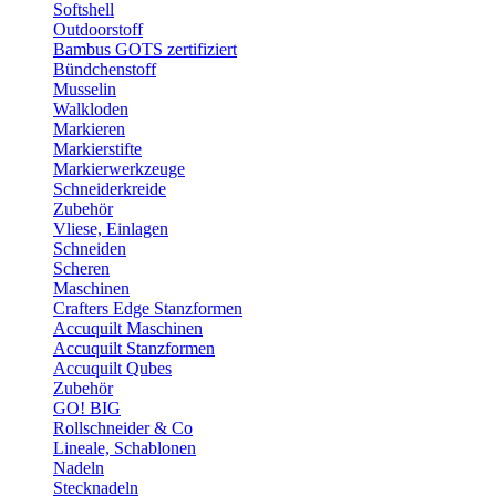
Softshell
Outdoorstoff
Bambus GOTS zertifiziert
Bündchenstoff
Musselin
Walkloden
Markieren
Markierstifte
Markierwerkzeuge
Schneiderkreide
Zubehör
Vliese, Einlagen
Schneiden
Scheren
Maschinen
Crafters Edge Stanzformen
Accuquilt Maschinen
Accuquilt Stanzformen
Accuquilt Qubes
Zubehör
GO! BIG
Rollschneider & Co
Lineale, Schablonen
Nadeln
Stecknadeln