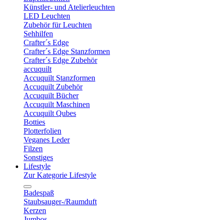
Künstler- und Atelierleuchten
LED Leuchten
Zubehör für Leuchten
Sehhilfen
Crafter´s Edge
Crafter´s Edge Stanzformen
Crafter´s Edge Zubehör
accuquilt
Accuquilt Stanzformen
Accuquilt Zubehör
Accuquilt Bücher
Accuquilt Maschinen
Accuquilt Qubes
Botties
Plotterfolien
Veganes Leder
Filzen
Sonstiges
Lifestyle
Zur Kategorie Lifestyle
Badespaß
Staubsauger-/Raumduft
Kerzen
Jumbos