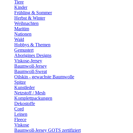
Tiere
Kinder
Frühling & Sommer
Herbst & Winter
Weihnachten
Maritim
Nationen
Wald
Hobbys & Themen
Gemustert
Aborigines Designs
Viskose-Jersey
Baumwoll-Jersey
Baumwoll-Sweat
Oilskin - gewachste Baumwolle
Spitze
Kunstleder
Netzstoff / Mesh
Komplettpackungen
Dekostoffe
Cord
Leinen
Fleece
Viskose
Baumwoll-Jersey GOTS zertifiziert