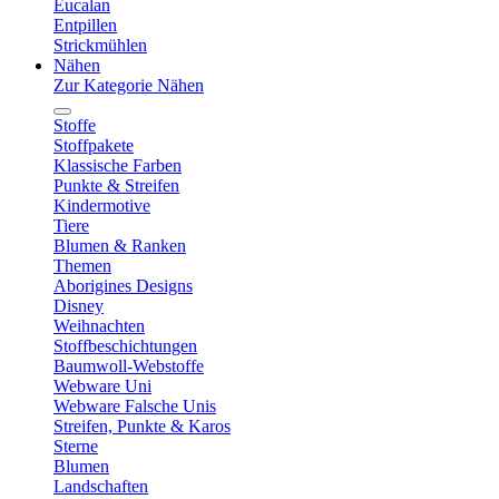
Eucalan
Entpillen
Strickmühlen
Nähen
Zur Kategorie Nähen
Stoffe
Stoffpakete
Klassische Farben
Punkte & Streifen
Kindermotive
Tiere
Blumen & Ranken
Themen
Aborigines Designs
Disney
Weihnachten
Stoffbeschichtungen
Baumwoll-Webstoffe
Webware Uni
Webware Falsche Unis
Streifen, Punkte & Karos
Sterne
Blumen
Landschaften