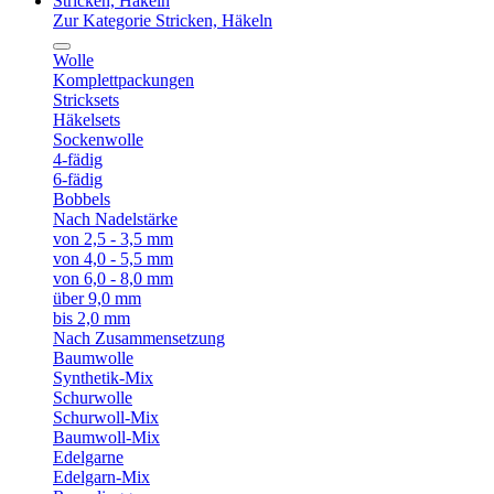
Stricken, Häkeln
Zur Kategorie Stricken, Häkeln
Wolle
Komplettpackungen
Stricksets
Häkelsets
Sockenwolle
4-fädig
6-fädig
Bobbels
Nach Nadelstärke
von 2,5 - 3,5 mm
von 4,0 - 5,5 mm
von 6,0 - 8,0 mm
über 9,0 mm
bis 2,0 mm
Nach Zusammensetzung
Baumwolle
Synthetik-Mix
Schurwolle
Schurwoll-Mix
Baumwoll-Mix
Edelgarne
Edelgarn-Mix