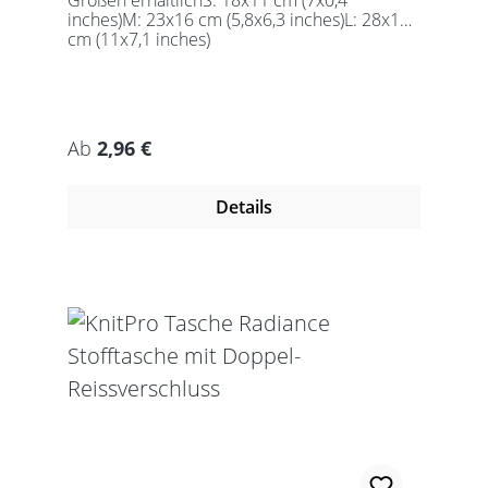
Größen erhältlichS: 18x11 cm (7x0,4
inches)M: 23x16 cm (5,8x6,3 inches)L: 28x18
cm (11x7,1 inches)
Regulärer Preis:
Ab
2,96 €
Details