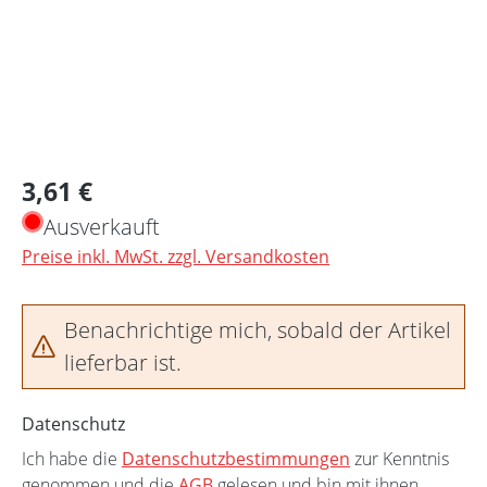
Regulärer Preis:
3,61 €
Ausverkauft
Preise inkl. MwSt. zzgl. Versandkosten
Benachrichtige mich, sobald der Artikel
lieferbar ist.
Datenschutz
Ich habe die
Datenschutzbestimmungen
zur Kenntnis
genommen und die
AGB
gelesen und bin mit ihnen