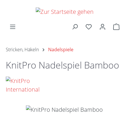
Zum Hauptinhalt springen
Ware
Stricken, Häkeln
Nadelspiele
KnitPro Nadelspiel Bamboo
Bildergalerie überspringen