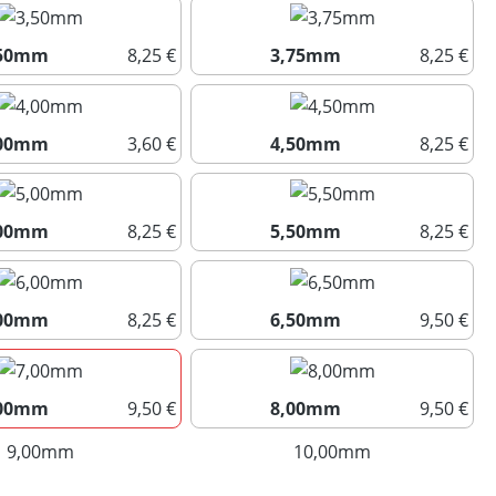
3,00mm
3,25mm
,50mm
8,25 €
3,75mm
8,25 €
3,50mm
3,75mm
,00mm
3,60 €
4,50mm
8,25 €
4,00mm
4,50mm
,00mm
8,25 €
5,50mm
8,25 €
5,00mm
5,50mm
,00mm
8,25 €
6,50mm
9,50 €
6,00mm
6,50mm
,00mm
9,50 €
8,00mm
9,50 €
7,00mm
8,00mm
9,00mm
(Diese Option ist zurzeit nicht verfügbar.)
10,00mm
(Diese Option ist
uswählen