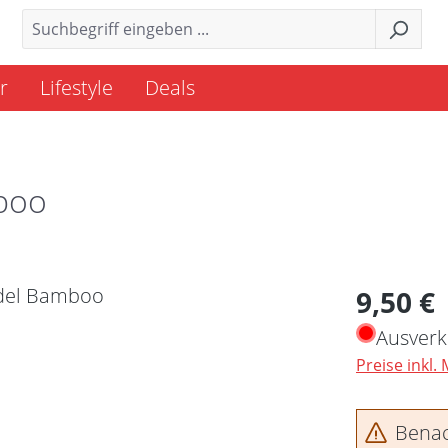
r
Lifestyle
Deals
boo
Regulärer 
9,50 €
Ausverk
Preise inkl.
Benach