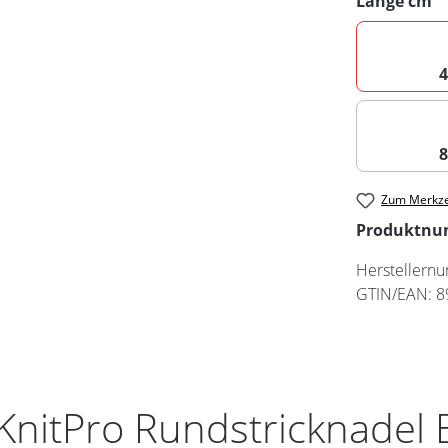
Länge cm
Zum Merkze
Produktn
Herstellern
GTIN/EAN:
8
KnitPro Rundstricknadel