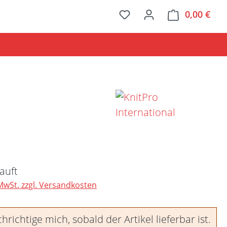
0,00 €
Ware
Preis:
auft
 MwSt. zzgl. Versandkosten
richtige mich, sobald der Artikel lieferbar ist.