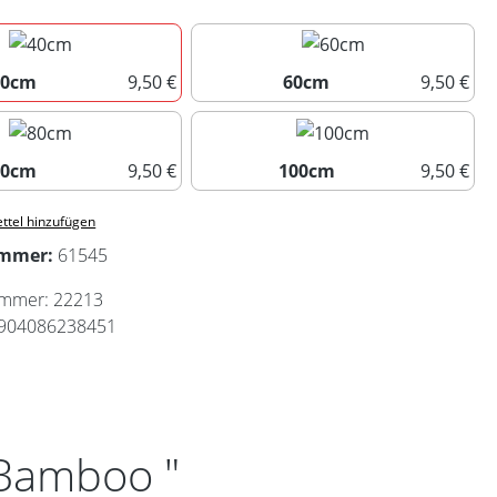
40cm
9,50 €
60cm
9,50 €
40cm
60cm
80cm
9,50 €
100cm
9,50 €
80cm
100cm
ttel hinzufügen
ummer:
61545
ummer:
22213
904086238451
 Bamboo "