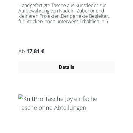
Handgefertigte Tasche aus Kunstleder zur
Aufbewahrung von Nadeln, Zubehör und
kleineren Projekten.Der perfekte Begleiter
für Stricker/innen unterwegs.Erhältlich in 5
auffälligen Farben, passend für jede
Gelegenheit.Maße:Geschlossen: 27 x 18 x
5,5cmGeöffnet: 27 x 37cmDie Taschen
werden ohne Inhalt gelierfert.
Regulärer Preis:
Ab
17,81 €
Details