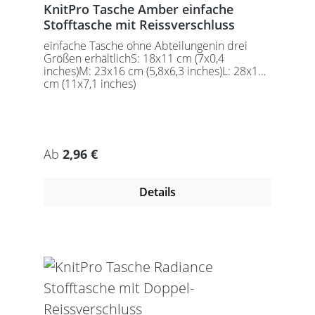
KnitPro Tasche Amber einfache
Stofftasche mit Reissverschluss
einfache Tasche ohne Abteilungenin drei
Größen erhältlichS: 18x11 cm (7x0,4
inches)M: 23x16 cm (5,8x6,3 inches)L: 28x18
cm (11x7,1 inches)
Regulärer Preis:
Ab
2,96 €
Details