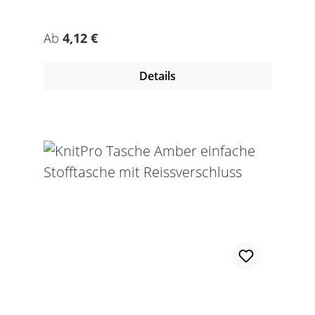
Regulärer Preis:
Ab
4,12 €
Details