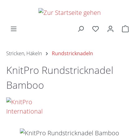
Zum Hauptinhalt springen
Ware
Stricken, Häkeln
Rundstricknadeln
KnitPro Rundstricknadel
Bamboo
Bildergalerie überspringen