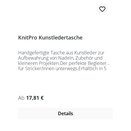
KnitPro Kunstledertasche
Handgefertigte Tasche aus Kunstleder zur
Aufbewahrung von Nadeln, Zubehör und
kleineren Projekten.Der perfekte Begleiter
für Stricker/innen unterwegs.Erhältlich in 5
auffälligen Farben, passend für jede
Gelegenheit.Maße:Geschlossen: 27 x 18 x
5,5cmGeöffnet: 27 x 37cmDie Taschen
werden ohne Inhalt gelierfert.
Regulärer Preis:
Ab
17,81 €
Details