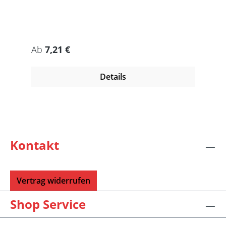
Regulärer Preis:
Ab
7,21 €
Details
Kontakt
Vertrag widerrufen
Shop Service