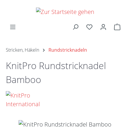
Zum Hauptinhalt springen
Ware
Stricken, Häkeln
Rundstricknadeln
KnitPro Rundstricknadel
Bamboo
Bildergalerie überspringen