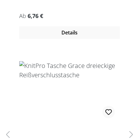
Regulärer Preis:
Ab
6,76 €
Details