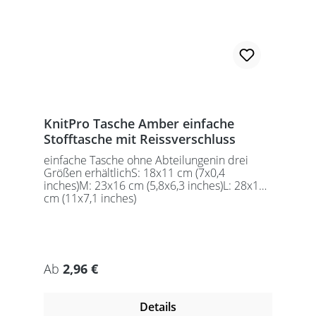
KnitPro Tasche Amber einfache
Stofftasche mit Reissverschluss
einfache Tasche ohne Abteilungenin drei
Größen erhältlichS: 18x11 cm (7x0,4
inches)M: 23x16 cm (5,8x6,3 inches)L: 28x18
cm (11x7,1 inches)
Regulärer Preis:
Ab
2,96 €
Details