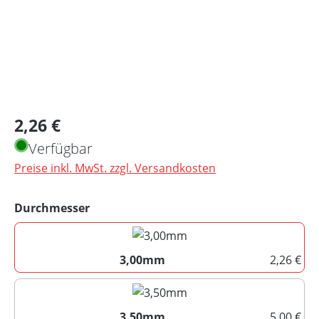
Regulärer Preis:
2,26 €
Verfügbar
Preise inkl. MwSt. zzgl. Versandkosten
auswählen
Durchmesser
3,00mm
2,26 €
3,00mm
3,50mm
5,00 €