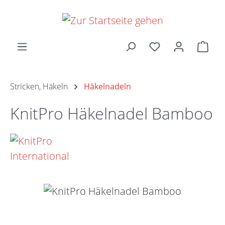
Zum Hauptinhalt springen
Ware
Stricken, Häkeln
Häkelnadeln
KnitPro Häkelnadel Bamboo
Bildergalerie überspringen