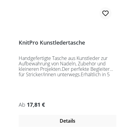
KnitPro Kunstledertasche
Handgefertigte Tasche aus Kunstleder zur
Aufbewahrung von Nadeln, Zubehör und
kleineren Projekten.Der perfekte Begleiter
für Stricker/innen unterwegs.Erhältlich in 5
auffälligen Farben, passend für jede
Gelegenheit.Maße:Geschlossen: 27 x 18 x
5,5cmGeöffnet: 27 x 37cmDie Taschen
werden ohne Inhalt gelierfert.
Regulärer Preis:
Ab
17,81 €
Details