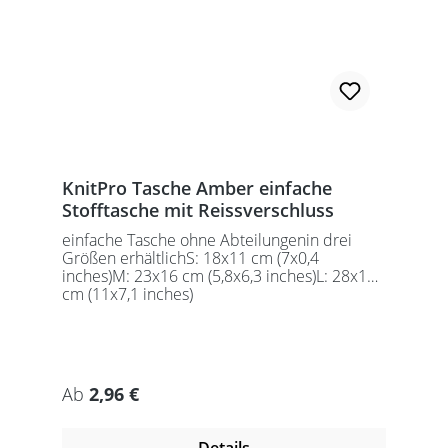
KnitPro Tasche Amber einfache
Stofftasche mit Reissverschluss
einfache Tasche ohne Abteilungenin drei
Größen erhältlichS: 18x11 cm (7x0,4
inches)M: 23x16 cm (5,8x6,3 inches)L: 28x18
cm (11x7,1 inches)
Regulärer Preis:
Ab
2,96 €