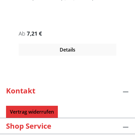
Regulärer Preis:
Ab
7,21 €
Details
Kontakt
Vertrag widerrufen
Shop Service