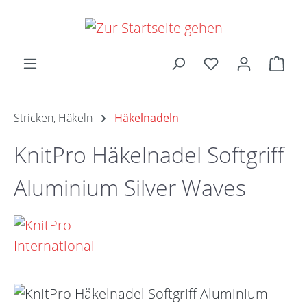
Zum Hauptinhalt springen
Ware
Stricken, Häkeln
Häkelnadeln
KnitPro Häkelnadel Softgriff
Aluminium Silver Waves
Bildergalerie überspringen