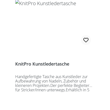
KnitPro Kunstledertasche
Handgefertigte Tasche aus Kunstleder zur
Aufbewahrung von Nadeln, Zubehör und
kleineren Projekten.Der perfekte Begleiter
für Stricker/innen unterwegs.Erhältlich in 5
auffälligen Farben, passend für jede
Gelegenheit.Maße:Geschlossen: 27 x 18 x
5,5cmGeöffnet: 27 x 37cmDie Taschen
werden ohne Inhalt gelierfert.