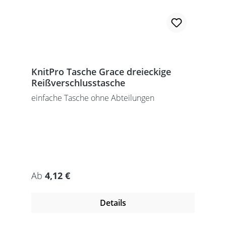
KnitPro Tasche Grace dreieckige
Reißverschlusstasche
einfache Tasche ohne Abteilungen
Regulärer Preis:
Ab
4,12 €
Details