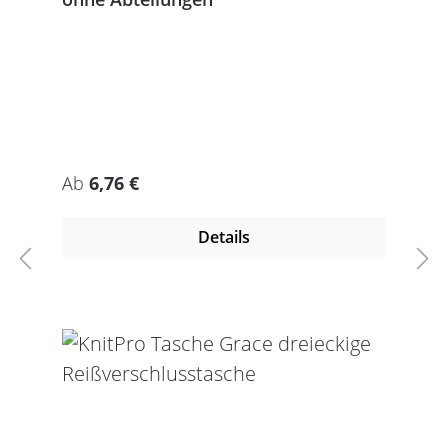
Regulärer Preis:
Ab
6,76 €
Details