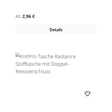
Regulärer Preis:
Ab
2,96 €
Details