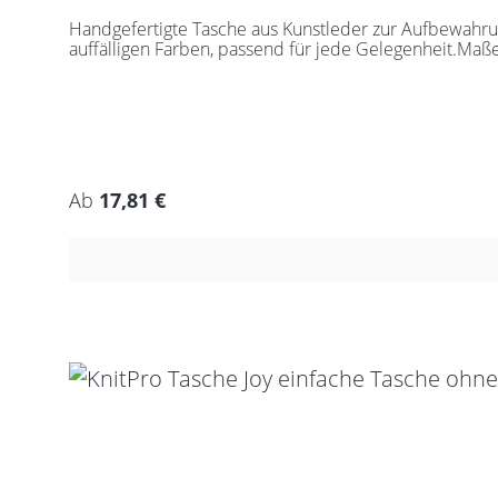
Handgefertigte Tasche aus Kunstleder zur Aufbewahrung
auffälligen Farben, passend für jede Gelegenheit.Maß
Regulärer Preis:
Ab
17,81 €