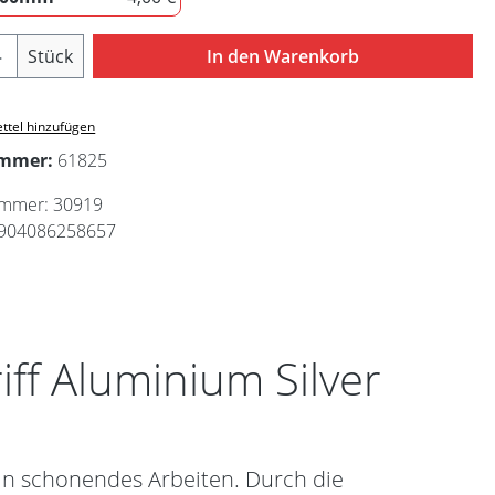
12,00mm
Anzahl: Gib den gewünschten Wert ein ode
Stück
In den Warenkorb
ttel hinzufügen
ummer:
61825
ummer:
30919
904086258657
ff Aluminium Silver
ein schonendes Arbeiten. Durch die