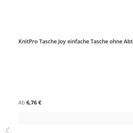
KnitPro Tasche Joy einfache Tasche ohne Ab
Regulärer Preis:
Ab
6,76 €