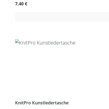
Regulärer Preis:
7,40 €
KnitPro Kunstledertasche