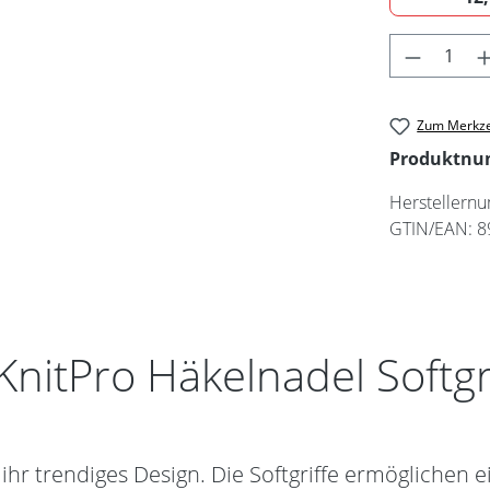
Produkt 
Zum Merkze
Produktn
Herstellern
GTIN/EAN:
8
nitPro Häkelnadel Softgri
hr trendiges Design. Die Softgriffe ermöglichen 