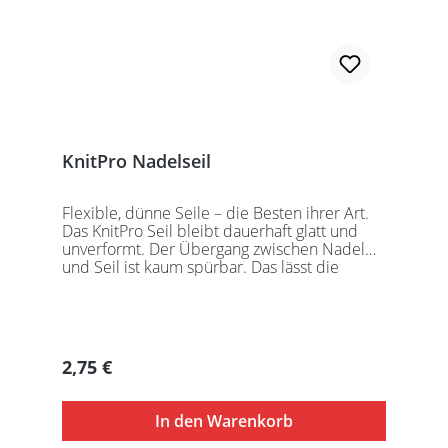
KnitPro Nadelseil
Flexible, dünne Seile – die Besten ihrer Art.
Das KnitPro Seil bleibt dauerhaft glatt und
unverformt. Der Übergang zwischen Nadel
und Seil ist kaum spürbar. Das lässt die
Maschen sanft abgleiten. Ein Loch im
Gewinde ermöglicht zusätzliches Fixieren der
KnitPro Nadelspitzen mit Hilfe eines speziell
entwickelten Schlüssels, welcher der KnitPro
Packung beigefügt ist. KnitPro Seilkappen
Regulärer Preis:
2,75 €
sorgen für eine einfache Aufbewahrung oder
Stilllegung des Strickwerks. Das KnitPro Set
besteht aus 1 Seil, 2 Seilkappen und dem
In den Warenkorb
speziell entwickelten KnitPro
Schraubschlüssel. Die angegebene