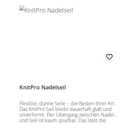
Alle KnitPro Seile können mit allen KnitPro
wechselbaren Nadelspitzen verbunden
werden. Für eine 40er Rundstricknadel
sollten Sie kurze Nadelspitzen auswählen.
KnitPro Nadelseil
Flexible, dünne Seile – die Besten ihrer Art.
Das KnitPro Seil bleibt dauerhaft glatt und
unverformt. Der Übergang zwischen Nadel
und Seil ist kaum spürbar. Das lässt die
Maschen sanft abgleiten. Ein Loch im
Gewinde ermöglicht zusätzliches Fixieren der
KnitPro Nadelspitzen mit Hilfe eines speziell