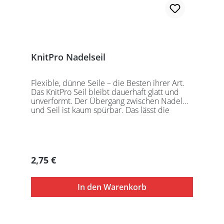
KnitPro Nadelseil
Flexible, dünne Seile – die Besten ihrer Art.
Das KnitPro Seil bleibt dauerhaft glatt und
unverformt. Der Übergang zwischen Nadel
und Seil ist kaum spürbar. Das lässt die
Maschen sanft abgleiten. Ein Loch im
Gewinde ermöglicht zusätzliches Fixieren der
KnitPro Nadelspitzen mit Hilfe eines speziell
entwickelten Schlüssels, welcher der KnitPro
Packung beigefügt ist. KnitPro Seilkappen
Regulärer Preis:
2,75 €
sorgen für eine einfache Aufbewahrung oder
Stilllegung des Strickwerks. Das KnitPro Set
besteht aus 1 Seil, 2 Seilkappen und dem
In den Warenkorb
speziell entwickelten KnitPro
Schraubschlüssel. Die angegebene
Seillänge bezieht sich immer auf die fertig
zusammengeschraubte Rundstricknadel!