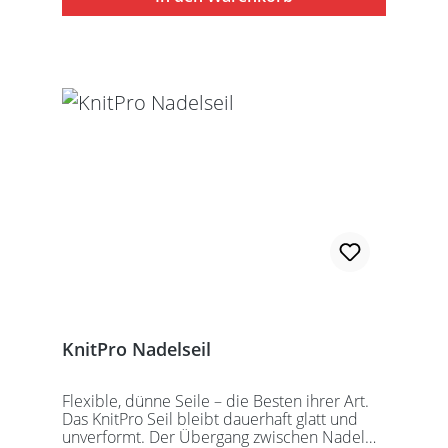
speziell entwickelten KnitPro
Schraubschlüssel. Die angegebene
Seillänge bezieht sich immer auf die fertig
zusammengeschraubte Rundstricknadel!
Alle KnitPro Seile können mit allen KnitPro
wechselbaren Nadelspitzen verbunden
werden. Für eine 40er Rundstricknadel
sollten Sie kurze Nadelspitzen auswählen.
KnitPro Nadelseil
Flexible, dünne Seile – die Besten ihrer Art.
Das KnitPro Seil bleibt dauerhaft glatt und
unverformt. Der Übergang zwischen Nadel