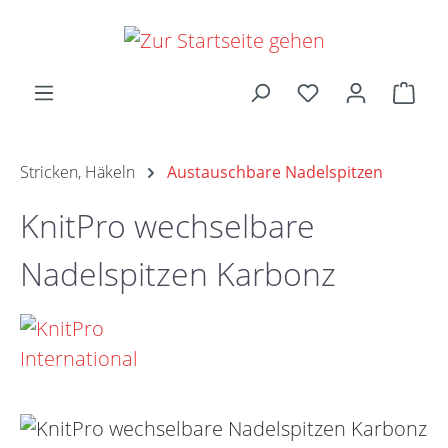
Zum Hauptinhalt springen
Ware
Stricken, Häkeln
Austauschbare Nadelspitzen
KnitPro wechselbare
Nadelspitzen Karbonz
Bildergalerie überspringen