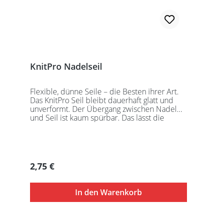
KnitPro Nadelseil
Flexible, dünne Seile – die Besten ihrer Art.
Das KnitPro Seil bleibt dauerhaft glatt und
unverformt. Der Übergang zwischen Nadel
und Seil ist kaum spürbar. Das lässt die
Maschen sanft abgleiten. Ein Loch im
Gewinde ermöglicht zusätzliches Fixieren der
KnitPro Nadelspitzen mit Hilfe eines speziell
entwickelten Schlüssels, welcher der KnitPro
Packung beigefügt ist. KnitPro Seilkappen
Regulärer Preis:
2,75 €
sorgen für eine einfache Aufbewahrung oder
Stilllegung des Strickwerks. Das KnitPro Set
besteht aus 1 Seil, 2 Seilkappen und dem
In den Warenkorb
speziell entwickelten KnitPro
Schraubschlüssel. Die angegebene
Seillänge bezieht sich immer auf die fertig