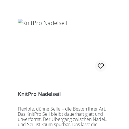
Seillänge bezieht sich immer auf die fertig
zusammengeschraubte Rundstricknadel!
Alle KnitPro Seile können mit allen KnitPro
wechselbaren Nadelspitzen verbunden
werden. Für eine 40er Rundstricknadel
sollten Sie kurze Nadelspitzen auswählen.
KnitPro Nadelseil
Flexible, dünne Seile – die Besten ihrer Art.
Das KnitPro Seil bleibt dauerhaft glatt und
unverformt. Der Übergang zwischen Nadel
und Seil ist kaum spürbar. Das lässt die