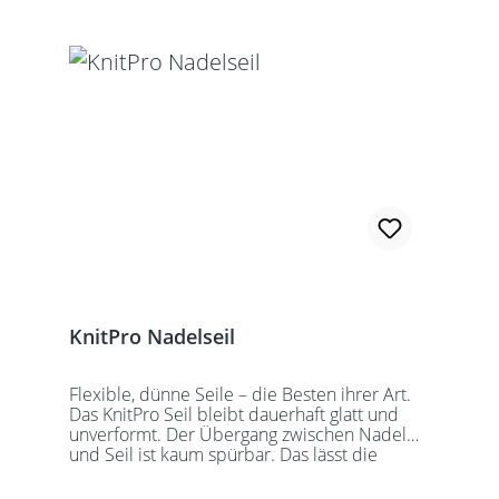
zusammengeschraubte Rundstricknadel!
Alle KnitPro Seile können mit allen KnitPro
wechselbaren Nadelspitzen verbunden
werden. Für eine 40er Rundstricknadel
sollten Sie kurze Nadelspitzen auswählen.
KnitPro Nadelseil
Flexible, dünne Seile – die Besten ihrer Art.
Das KnitPro Seil bleibt dauerhaft glatt und
unverformt. Der Übergang zwischen Nadel
und Seil ist kaum spürbar. Das lässt die
Maschen sanft abgleiten. Ein Loch im
Gewinde ermöglicht zusätzliches Fixieren der