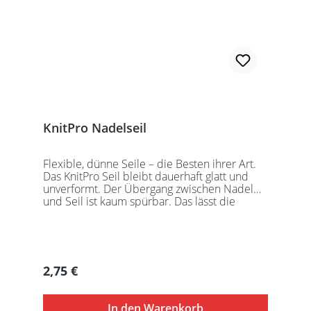
KnitPro Nadelseil
Flexible, dünne Seile – die Besten ihrer Art.
Das KnitPro Seil bleibt dauerhaft glatt und
unverformt. Der Übergang zwischen Nadel
und Seil ist kaum spürbar. Das lässt die
Maschen sanft abgleiten. Ein Loch im
Gewinde ermöglicht zusätzliches Fixieren der
KnitPro Nadelspitzen mit Hilfe eines speziell
entwickelten Schlüssels, welcher der KnitPro
Packung beigefügt ist. KnitPro Seilkappen
Regulärer Preis:
2,75 €
sorgen für eine einfache Aufbewahrung oder
Stilllegung des Strickwerks. Das KnitPro Set
besteht aus 1 Seil, 2 Seilkappen und dem
In den Warenkorb