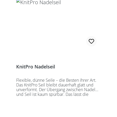
wechselbaren Nadelspitzen verbunden
werden. Für eine 40er Rundstricknadel
sollten Sie kurze Nadelspitzen auswählen.
KnitPro Nadelseil
Flexible, dünne Seile – die Besten ihrer Art.
Das KnitPro Seil bleibt dauerhaft glatt und
unverformt. Der Übergang zwischen Nadel
und Seil ist kaum spürbar. Das lässt die
Maschen sanft abgleiten. Ein Loch im
Gewinde ermöglicht zusätzliches Fixieren der
KnitPro Nadelspitzen mit Hilfe eines speziell
entwickelten Schlüssels, welcher der KnitPro