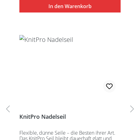
besteht aus 1 Seil, 2 Seilkappen und dem
In den Warenkorb
speziell entwickelten KnitPro
Schraubschlüssel. Die angegebene
Seillänge bezieht sich immer auf die fertig
zusammengeschraubte Rundstricknadel!
Alle KnitPro Seile können mit allen KnitPro
wechselbaren Nadelspitzen verbunden
werden. Für eine 40er Rundstricknadel
sollten Sie kurze Nadelspitzen auswählen.
KnitPro Nadelseil
Flexible, dünne Seile – die Besten ihrer Art.
Das KnitPro Seil bleibt dauerhaft glatt und