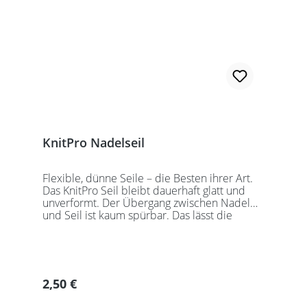
KnitPro Nadelseil
Flexible, dünne Seile – die Besten ihrer Art.
Das KnitPro Seil bleibt dauerhaft glatt und
unverformt. Der Übergang zwischen Nadel
und Seil ist kaum spürbar. Das lässt die
Maschen sanft abgleiten. Ein Loch im
Gewinde ermöglicht zusätzliches Fixieren der
KnitPro Nadelspitzen mit Hilfe eines speziell
entwickelten Schlüssels, welcher der KnitPro
Packung beigefügt ist. KnitPro Seilkappen
Regulärer Preis:
2,50 €
sorgen für eine einfache Aufbewahrung oder
Stilllegung des Strickwerks. Das KnitPro Set