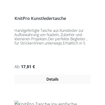
KnitPro Kunstledertasche
Handgefertigte Tasche aus Kunstleder zur
Aufbewahrung von Nadeln, Zubehör und
kleineren Projekten.Der perfekte Begleiter
für Stricker/innen unterwegs.Erhältlich in 5
auffälligen Farben, passend für jede
Gelegenheit.Maße:Geschlossen: 27 x 18 x
5,5cmGeöffnet: 27 x 37cmDie Taschen
werden ohne Inhalt gelierfert.
Regulärer Preis:
Ab
17,81 €
Details