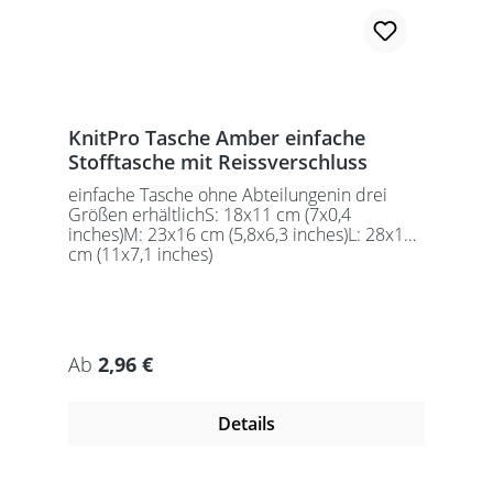
KnitPro Tasche Amber einfache
Stofftasche mit Reissverschluss
einfache Tasche ohne Abteilungenin drei
Größen erhältlichS: 18x11 cm (7x0,4
inches)M: 23x16 cm (5,8x6,3 inches)L: 28x18
cm (11x7,1 inches)
Regulärer Preis:
Ab
2,96 €
Details