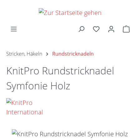
Zum Hauptinhalt springen
Ware
Stricken, Häkeln
Rundstricknadeln
KnitPro Rundstricknadel
Symfonie Holz
Bildergalerie überspringen