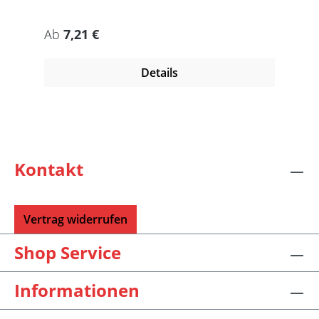
Regulärer Preis:
Ab
7,21 €
Details
Kontakt
Vertrag widerrufen
Shop Service
Informationen