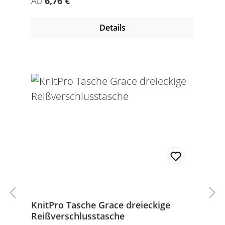
Regulärer Preis:
Ab
6,76 €
Details
KnitPro Tasche Grace dreieckige
Reißverschlusstasche