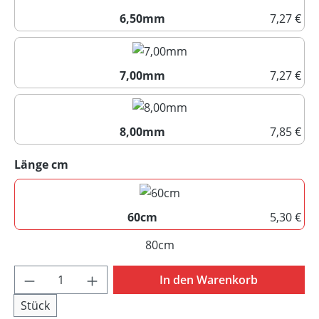
6,50mm
7,27 €
6,50mm
7,00mm
7,27 €
7,00mm
8,00mm
7,85 €
8,00mm
auswählen
Länge cm
60cm
5,30 €
60cm
80cm
(Diese Option ist zurzeit nicht
Produkt Anzahl: Gib den gewünschten Wert 
In den Warenkorb
Stück