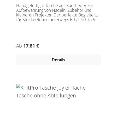
Handgefertigte Tasche aus Kunstleder zur
Aufbewahrung von Nadeln, Zubehör und
kleineren Projekten.Der perfekte Begleiter
für Stricker/innen unterwegs.Erhältlich in 5
auffälligen Farben, passend für jede
Gelegenheit.Maße:Geschlossen: 27 x 18 x
5,5cmGeöffnet: 27 x 37cmDie Taschen
werden ohne Inhalt gelierfert.
Regulärer Preis:
Ab
17,81 €
Details