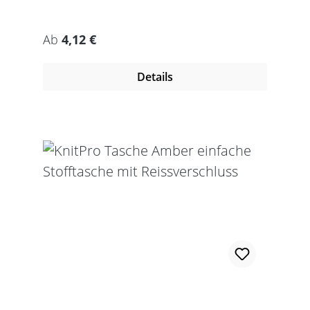
Regulärer Preis:
Ab
4,12 €
Details