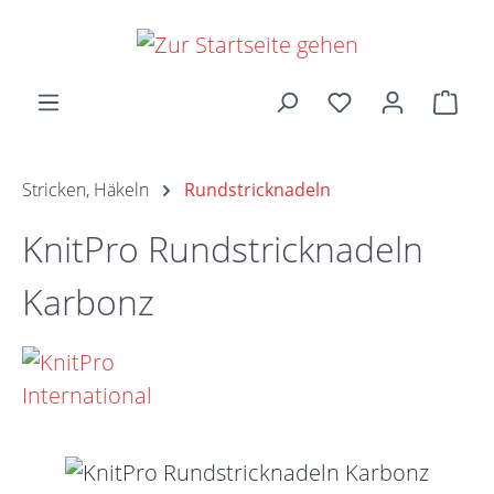
Zum Hauptinhalt springen
Ware
Stricken, Häkeln
Rundstricknadeln
KnitPro Rundstricknadeln
Karbonz
Bildergalerie überspringen