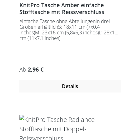
KnitPro Tasche Amber einfache
Stofftasche mit Reissverschluss
einfache Tasche ohne Abteilungenin drei
Größen erhältlichS: 18x11 cm (7x0,4
inches)M: 23x16 cm (5,8x6,3 inches)L: 28x18
cm (11x7,1 inches)
Regulärer Preis:
Ab
2,96 €
Details