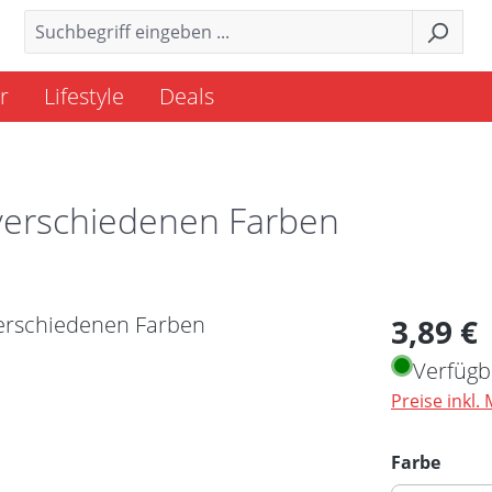
r
Lifestyle
Deals
n verschiedenen Farben
Regulärer 
3,89 €
Verfügb
Preise inkl.
ausw
Farbe