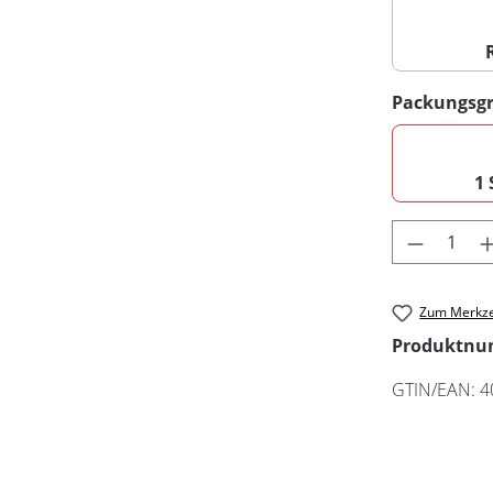
Packungsg
1 
Produkt 
Zum Merkze
Produktn
GTIN/EAN:
4