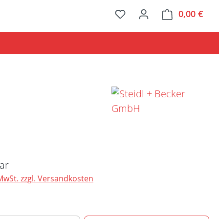
0,00 €
Ware
Preis:
ar
 MwSt. zzgl. Versandkosten
ählen