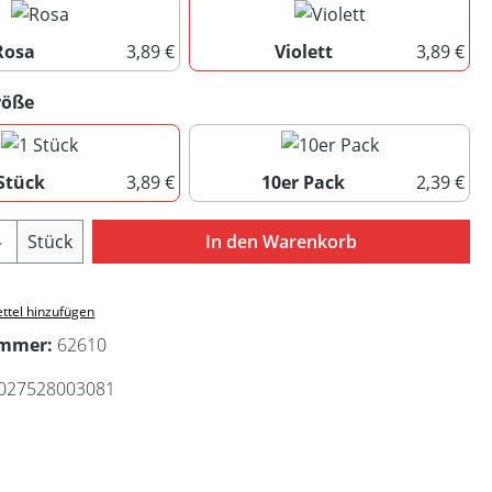
Rosa
3,89 €
Violett
3,89 €
Rosa
Violett
auswählen
röße
Stück
3,89 €
10er Pack
2,39 €
1 Stück
10er Pack
Anzahl: Gib den gewünschten Wert ein ode
Stück
In den Warenkorb
ttel hinzufügen
ummer:
62610
027528003081