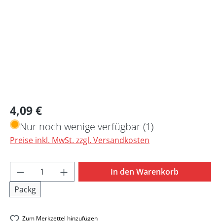
Regulärer Preis:
4,09 €
Nur noch wenige verfügbar (1)
Preise inkl. MwSt. zzgl. Versandkosten
Produkt Anzahl: Gib den gewünschten Wert 
In den Warenkorb
Packg
Zum Merkzettel hinzufügen