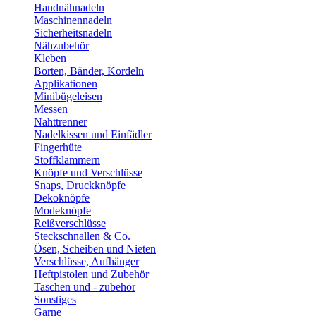
Handnähnadeln
Maschinennadeln
Sicherheitsnadeln
Nähzubehör
Kleben
Borten, Bänder, Kordeln
Applikationen
Minibügeleisen
Messen
Nahttrenner
Nadelkissen und Einfädler
Fingerhüte
Stoffklammern
Knöpfe und Verschlüsse
Snaps, Druckknöpfe
Dekoknöpfe
Modeknöpfe
Reißverschlüsse
Steckschnallen & Co.
Ösen, Scheiben und Nieten
Verschlüsse, Aufhänger
Heftpistolen und Zubehör
Taschen und - zubehör
Sonstiges
Garne