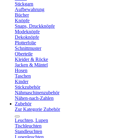
Stickgarn
Aufbewahrung
Bücher
Knöpfe
Snaps, Druckknöpfe
Modeknöpfe
Dekoknöpfe
Plotterfolie
Schnittmuster
Oberteile
Kleider & Röcke
Jacken & Mäntel
Hosen
Taschen
Kinder
Stickzubehör
Nähmaschinenzubehör
Nähen-nach-Zahlen
Zubehör
Zur Kategorie Zubehör
Leuchten, Lupen
Tischleuchten
Standleuchten
Lupenleuchten