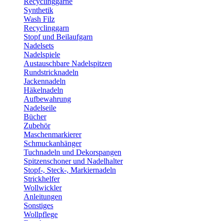
Recyclinggarne
Synthetik
Wash Filz
Recyclinggarn
Stopf und Beilaufgarn
Nadelsets
Nadelspiele
Austauschbare Nadelspitzen
Rundstricknadeln
Jackennadeln
Häkelnadeln
Aufbewahrung
Nadelseile
Bücher
Zubehör
Maschenmarkierer
Schmuckanhänger
Tuchnadeln und Dekorspangen
Spitzenschoner und Nadelhalter
Stopf-, Steck-, Markiernadeln
Strickhelfer
Wollwickler
Anleitungen
Sonstiges
Wollpflege