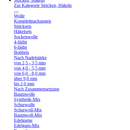
Stricken, Häkeln
Zur Kategorie Stricken, Häkeln
Wolle
Komplettpackungen
Stricksets
Häkelsets
Sockenwolle
4-fädig
6-fädig
Bobbels
Nach Nadelstärke
von 2,5 - 3,5 mm
von 4,0 - 5,5 mm
von 6,0 - 8,0 mm
über 9,0 mm
bis 2,0 mm
Nach Zusammensetzung
Baumwolle
Synthetik-Mix
Schurwolle
Schurwoll-Mix
Baumwoll-Mix
Edelgarne
Edelgarn-Mix