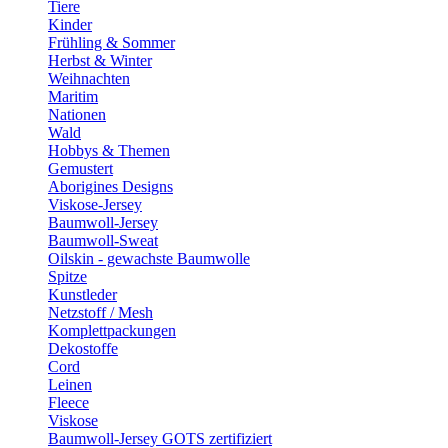
Tiere
Kinder
Frühling & Sommer
Herbst & Winter
Weihnachten
Maritim
Nationen
Wald
Hobbys & Themen
Gemustert
Aborigines Designs
Viskose-Jersey
Baumwoll-Jersey
Baumwoll-Sweat
Oilskin - gewachste Baumwolle
Spitze
Kunstleder
Netzstoff / Mesh
Komplettpackungen
Dekostoffe
Cord
Leinen
Fleece
Viskose
Baumwoll-Jersey GOTS zertifiziert