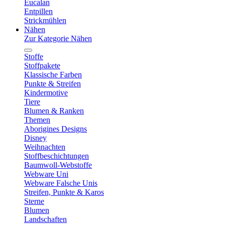
Eucalan
Entpillen
Strickmühlen
Nähen
Zur Kategorie Nähen
Stoffe
Stoffpakete
Klassische Farben
Punkte & Streifen
Kindermotive
Tiere
Blumen & Ranken
Themen
Aborigines Designs
Disney
Weihnachten
Stoffbeschichtungen
Baumwoll-Webstoffe
Webware Uni
Webware Falsche Unis
Streifen, Punkte & Karos
Sterne
Blumen
Landschaften