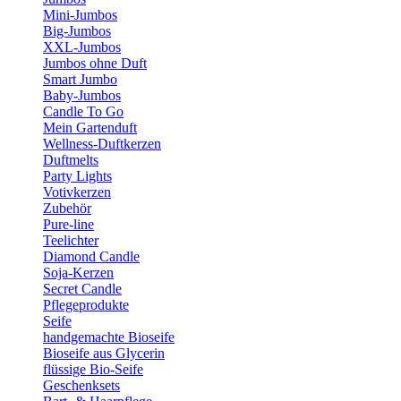
Mini-Jumbos
Big-Jumbos
XXL-Jumbos
Jumbos ohne Duft
Smart Jumbo
Baby-Jumbos
Candle To Go
Mein Gartenduft
Wellness-Duftkerzen
Duftmelts
Party Lights
Votivkerzen
Zubehör
Pure-line
Teelichter
Diamond Candle
Soja-Kerzen
Secret Candle
Pflegeprodukte
Seife
handgemachte Bioseife
Bioseife aus Glycerin
flüssige Bio-Seife
Geschenksets