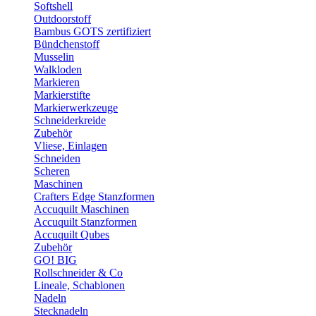
Softshell
Outdoorstoff
Bambus GOTS zertifiziert
Bündchenstoff
Musselin
Walkloden
Markieren
Markierstifte
Markierwerkzeuge
Schneiderkreide
Zubehör
Vliese, Einlagen
Schneiden
Scheren
Maschinen
Crafters Edge Stanzformen
Accuquilt Maschinen
Accuquilt Stanzformen
Accuquilt Qubes
Zubehör
GO! BIG
Rollschneider & Co
Lineale, Schablonen
Nadeln
Stecknadeln