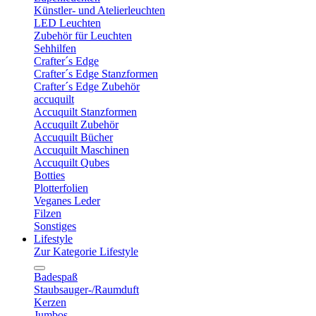
Künstler- und Atelierleuchten
LED Leuchten
Zubehör für Leuchten
Sehhilfen
Crafter´s Edge
Crafter´s Edge Stanzformen
Crafter´s Edge Zubehör
accuquilt
Accuquilt Stanzformen
Accuquilt Zubehör
Accuquilt Bücher
Accuquilt Maschinen
Accuquilt Qubes
Botties
Plotterfolien
Veganes Leder
Filzen
Sonstiges
Lifestyle
Zur Kategorie Lifestyle
Badespaß
Staubsauger-/Raumduft
Kerzen
Jumbos