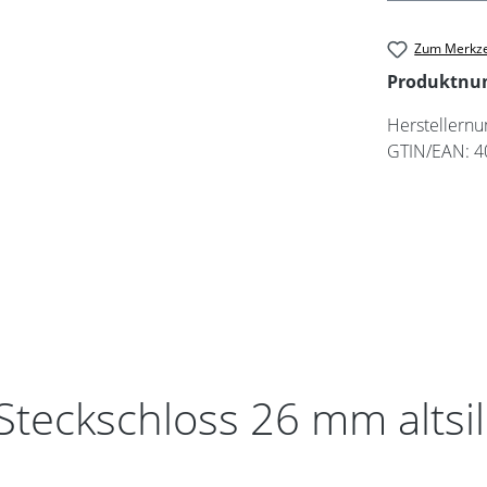
Zum Merkze
Produktn
Herstellern
GTIN/EAN:
4
teckschloss 26 mm altsil