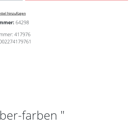
ttel hinzufügen
ummer:
64298
ummer:
417976
002274179761
ber-farben "