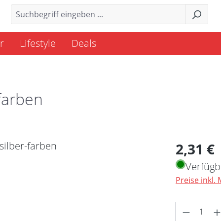
r
Lifestyle
Deals
farben
Regulärer 
2,31 €
Verfügb
Preise inkl.
Produkt 