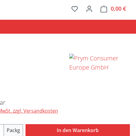
0,00 €
Ware
Preis:
ar
 MwSt. zzgl. Versandkosten
Anzahl: Gib den gewünschten Wert ein ode
Packg
In den Warenkorb