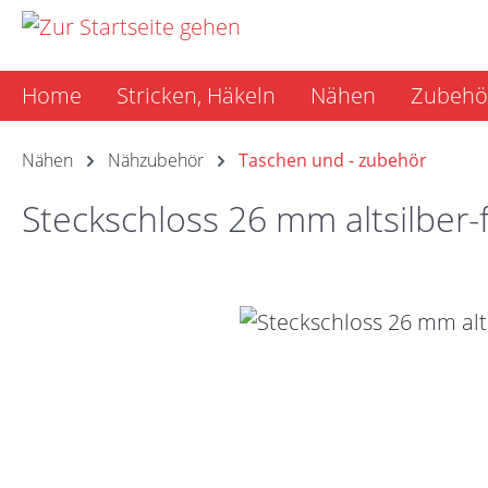
m Hauptinhalt springen
Zur Suche springen
Zur Hauptnavigation springen
Home
Stricken, Häkeln
Nähen
Zubehö
Nähen
Nähzubehör
Taschen und - zubehör
Steckschloss 26 mm altsilber-
Bildergalerie überspringen