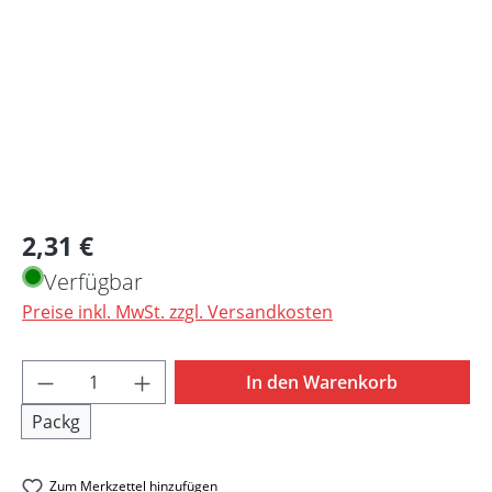
Regulärer Preis:
2,31 €
Verfügbar
Preise inkl. MwSt. zzgl. Versandkosten
Produkt Anzahl: Gib den gewünschten Wert 
In den Warenkorb
Packg
Zum Merkzettel hinzufügen