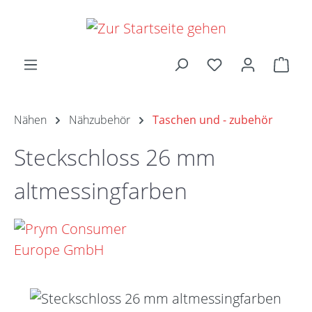
Zum Hauptinhalt springen
Ware
Nähen
Nähzubehör
Taschen und - zubehör
Steckschloss 26 mm
altmessingfarben
Bildergalerie überspringen