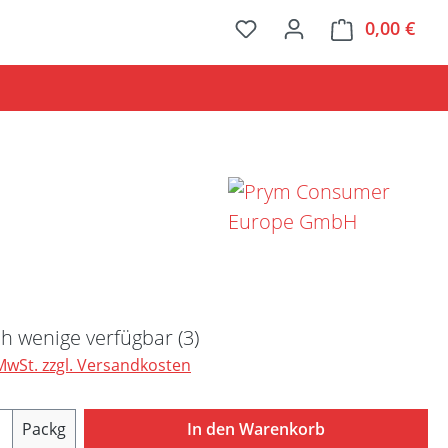
0,00 €
Ware
Preis:
h wenige verfügbar (3)
 MwSt. zzgl. Versandkosten
Anzahl: Gib den gewünschten Wert ein ode
Packg
In den Warenkorb