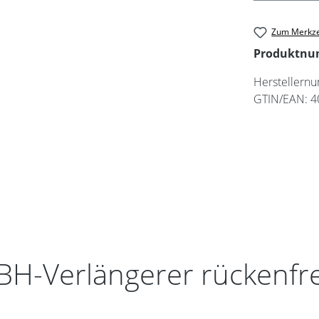
Zum Merkze
Produktn
Herstellern
GTIN/EAN:
4
BH-Verlängerer rückenfr