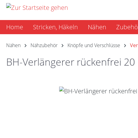
m Hauptinhalt springen
Zur Suche springen
Zur Hauptnavigation springen
Home
Stricken, Häkeln
Nähen
Zubehö
Nähen
Nähzubehör
Knöpfe und Verschlüsse
Ver
BH-Verlängerer rückenfrei 2
Bildergalerie überspringen