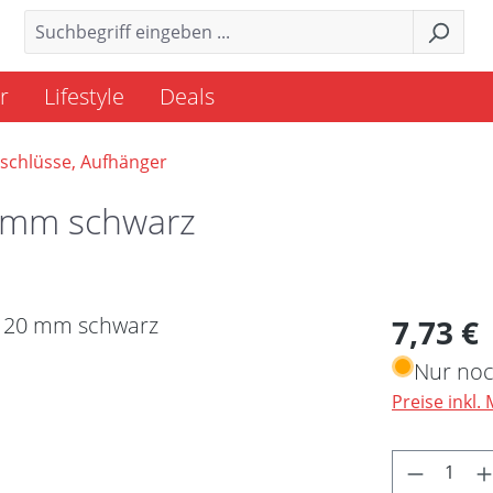
r
Lifestyle
Deals
schlüsse, Aufhänger
0 mm schwarz
Regulärer 
7,73 €
Nur noc
Preise inkl.
Produkt 