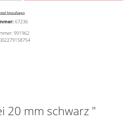
ttel hinzufügen
ummer:
67236
ummer:
991962
002279158754
ei 20 mm schwarz "