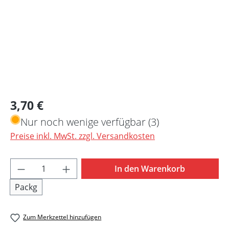
Regulärer Preis:
3,70 €
Nur noch wenige verfügbar (3)
Preise inkl. MwSt. zzgl. Versandkosten
Produkt Anzahl: Gib den gewünschten Wert 
In den Warenkorb
Packg
Zum Merkzettel hinzufügen