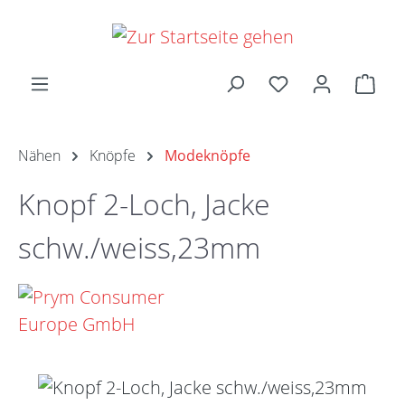
Zum Hauptinhalt springen
Ware
Nähen
Knöpfe
Modeknöpfe
Knopf 2-Loch, Jacke
schw./weiss,23mm
Bildergalerie überspringen