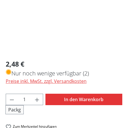
Regulärer Preis:
2,48 €
Nur noch wenige verfügbar (2)
Preise inkl. MwSt. zzgl. Versandkosten
Produkt Anzahl: Gib den gewünschten Wert 
In den Warenkorb
Packg
Zum Merkzettel hinzufügen