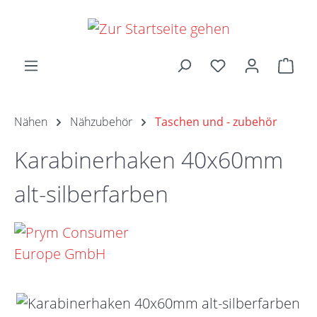
Zum Hauptinhalt springen
Ware
Nähen
Nähzubehör
Taschen und - zubehör
Karabinerhaken 40x60mm
alt-silberfarben
Bildergalerie überspringen