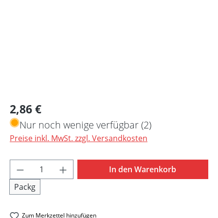
Regulärer Preis:
2,86 €
Nur noch wenige verfügbar (2)
Preise inkl. MwSt. zzgl. Versandkosten
Produkt Anzahl: Gib den gewünschten Wert 
In den Warenkorb
Packg
Zum Merkzettel hinzufügen