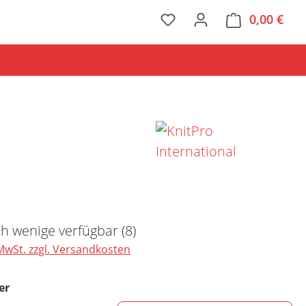
0,00 €
Ware
Preis:
h wenige verfügbar (8)
 MwSt. zzgl. Versandkosten
auswählen
er