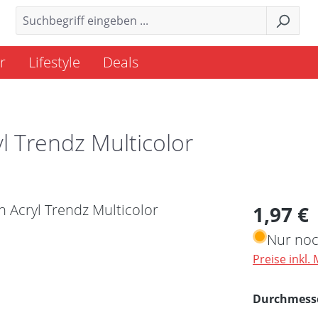
r
Lifestyle
Deals
l Trendz Multicolor
Regulärer 
1,97 €
Nur noc
Preise inkl.
Durchmess