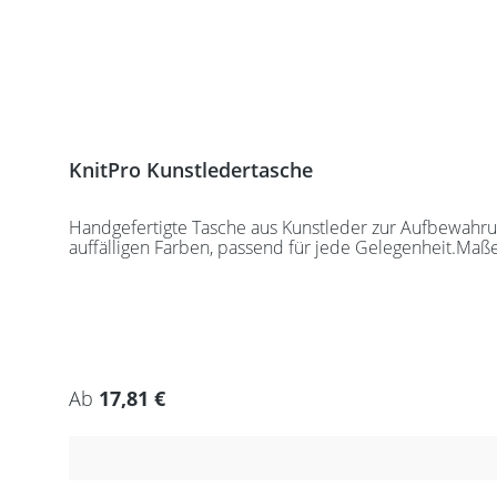
KnitPro Kunstledertasche
Handgefertigte Tasche aus Kunstleder zur Aufbewahrung
auffälligen Farben, passend für jede Gelegenheit.Maß
Regulärer Preis:
Ab
17,81 €