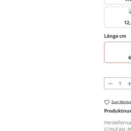
12
a
Länge cm
Produkt 
Zum Merkze
Produktn
Herstellern
GTIN/EAN:
8