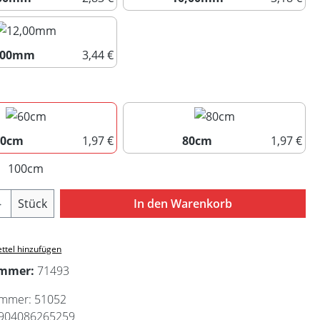
9,00mm
10,00mm
,00mm
3,44 €
12,00mm
uswählen
60cm
1,97 €
80cm
1,97 €
60cm
80cm
100cm
(Diese Option ist zurzeit nicht verfügbar.)
Anzahl: Gib den gewünschten Wert ein ode
Stück
In den Warenkorb
ttel hinzufügen
ummer:
71493
ummer:
51052
904086265259