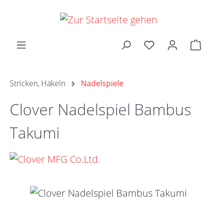
Zum Hauptinhalt springen
Ware
Stricken, Häkeln
Nadelspiele
Clover Nadelspiel Bambus
Takumi
Bildergalerie überspringen