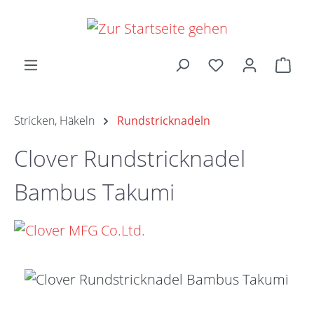
Zum Hauptinhalt springen
Ware
Stricken, Häkeln
Rundstricknadeln
Clover Rundstricknadel
Bambus Takumi
Bildergalerie überspringen