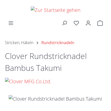
Zum Hauptinhalt springen
Ware
Stricken, Häkeln
Rundstricknadeln
Clover Rundstricknadel
Bambus Takumi
Bildergalerie überspringen