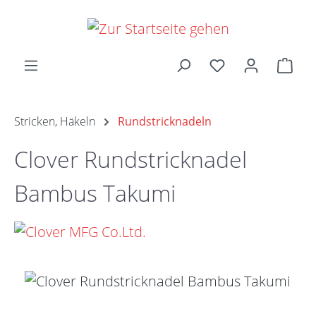
Zum Hauptinhalt springen
Ware
Stricken, Häkeln
Rundstricknadeln
Clover Rundstricknadel
Bambus Takumi
Bildergalerie überspringen