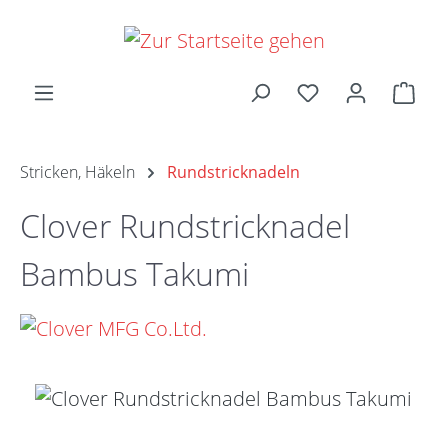
Zum Hauptinhalt springen
Ware
Stricken, Häkeln
Rundstricknadeln
Clover Rundstricknadel
Bambus Takumi
Bildergalerie überspringen