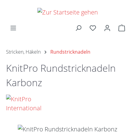
Zum Hauptinhalt springen
Ware
Stricken, Häkeln
Rundstricknadeln
KnitPro Rundstricknadeln
Karbonz
Bildergalerie überspringen