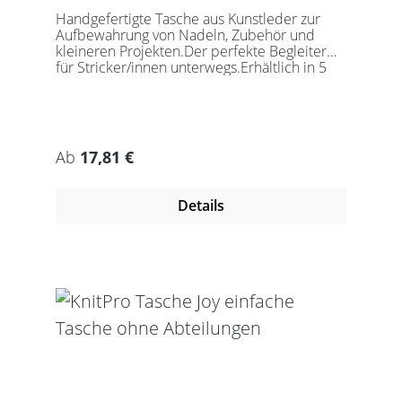
Handgefertigte Tasche aus Kunstleder zur
Aufbewahrung von Nadeln, Zubehör und
kleineren Projekten.Der perfekte Begleiter
für Stricker/innen unterwegs.Erhältlich in 5
auffälligen Farben, passend für jede
Gelegenheit.Maße:Geschlossen: 27 x 18 x
5,5cmGeöffnet: 27 x 37cmDie Taschen
werden ohne Inhalt gelierfert.
Regulärer Preis:
Ab
17,81 €
Details