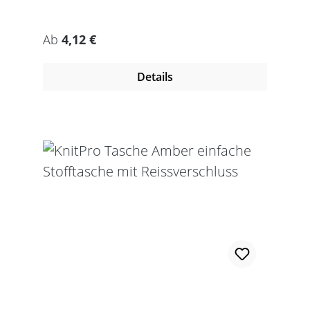
Regulärer Preis:
Ab
4,12 €
Details