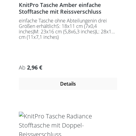
KnitPro Tasche Amber einfache
Stofftasche mit Reissverschluss
einfache Tasche ohne Abteilungenin drei
Größen erhältlichS: 18x11 cm (7x0,4
inches)M: 23x16 cm (5,8x6,3 inches)L: 28x18
cm (11x7,1 inches)
Regulärer Preis:
Ab
2,96 €
Details