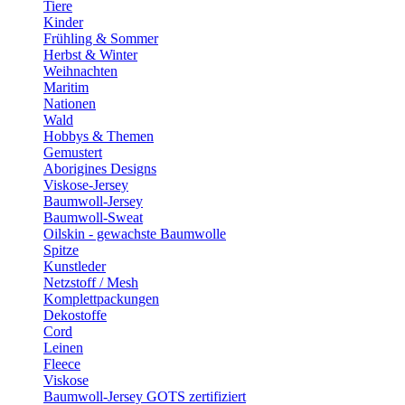
Tiere
Kinder
Frühling & Sommer
Herbst & Winter
Weihnachten
Maritim
Nationen
Wald
Hobbys & Themen
Gemustert
Aborigines Designs
Viskose-Jersey
Baumwoll-Jersey
Baumwoll-Sweat
Oilskin - gewachste Baumwolle
Spitze
Kunstleder
Netzstoff / Mesh
Komplettpackungen
Dekostoffe
Cord
Leinen
Fleece
Viskose
Baumwoll-Jersey GOTS zertifiziert