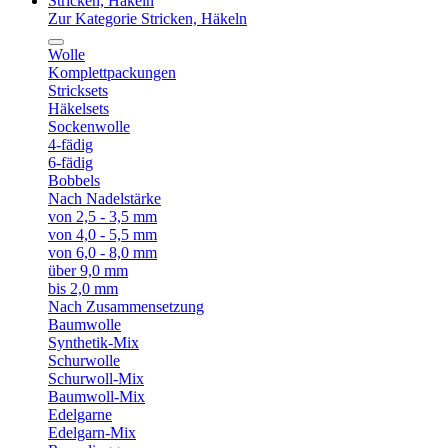
Stricken, Häkeln
Zur Kategorie Stricken, Häkeln
Wolle
Komplettpackungen
Stricksets
Häkelsets
Sockenwolle
4-fädig
6-fädig
Bobbels
Nach Nadelstärke
von 2,5 - 3,5 mm
von 4,0 - 5,5 mm
von 6,0 - 8,0 mm
über 9,0 mm
bis 2,0 mm
Nach Zusammensetzung
Baumwolle
Synthetik-Mix
Schurwolle
Schurwoll-Mix
Baumwoll-Mix
Edelgarne
Edelgarn-Mix