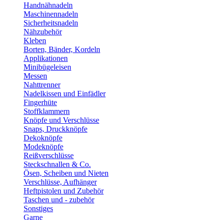
Handnähnadeln
Maschinennadeln
Sicherheitsnadeln
Nähzubehör
Kleben
Borten, Bänder, Kordeln
Applikationen
Minibügeleisen
Messen
Nahttrenner
Nadelkissen und Einfädler
Fingerhüte
Stoffklammern
Knöpfe und Verschlüsse
Snaps, Druckknöpfe
Dekoknöpfe
Modeknöpfe
Reißverschlüsse
Steckschnallen & Co.
Ösen, Scheiben und Nieten
Verschlüsse, Aufhänger
Heftpistolen und Zubehör
Taschen und - zubehör
Sonstiges
Garne