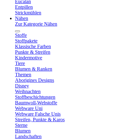
Eucalan
Entpillen
Strickmühlen
Nähen
Zur Kategorie Nähen
Stoffe
Stoffpakete
Klassische Farben
Punkte & Streifen
Kindermotive
Tiere
Blumen & Ranken
Themen
Aborigines Designs
Disney
Weihnachten
Stoffbeschichtungen
Baumwoll-Webstoffe
Webware Uni
Webware Falsche Unis
Streifen, Punkte & Karos
Sterne
Blumen
Landschaften