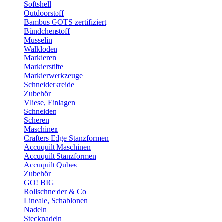
Softshell
Outdoorstoff
Bambus GOTS zertifiziert
Bündchenstoff
Musselin
Walkloden
Markieren
Markierstifte
Markierwerkzeuge
Schneiderkreide
Zubehör
Vliese, Einlagen
Schneiden
Scheren
Maschinen
Crafters Edge Stanzformen
Accuquilt Maschinen
Accuquilt Stanzformen
Accuquilt Qubes
Zubehör
GO! BIG
Rollschneider & Co
Lineale, Schablonen
Nadeln
Stecknadeln