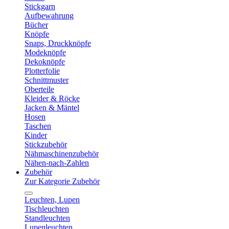
Stickgarn
Aufbewahrung
Bücher
Knöpfe
Snaps, Druckknöpfe
Modeknöpfe
Dekoknöpfe
Plotterfolie
Schnittmuster
Oberteile
Kleider & Röcke
Jacken & Mäntel
Hosen
Taschen
Kinder
Stickzubehör
Nähmaschinenzubehör
Nähen-nach-Zahlen
Zubehör
Zur Kategorie Zubehör
Leuchten, Lupen
Tischleuchten
Standleuchten
Lupenleuchten