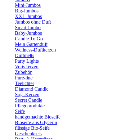
Mini-Jumbos
Big-Jumbos
XXL-Jumbos
Jumbos ohne Duft
Smart Jumbo
Baby-Jumbos
Candle To Go
Mein Gartenduft
Wellness-Duftkerzen
Duftmelts
Party Lights
Votivkerzen
Zubehör
Pure-line
Teelichter
Diamond Candle
Soja-Kerzen
Secret Candle
Pflegeprodukte
Seife
handgemachte Bioseife
Bioseife aus Glycerin
flüssige Bio-Seife
Geschenksets