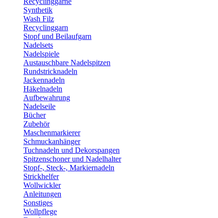
Recyclinggarne
Synthetik
Wash Filz
Recyclinggarn
Stopf und Beilaufgarn
Nadelsets
Nadelspiele
Austauschbare Nadelspitzen
Rundstricknadeln
Jackennadeln
Häkelnadeln
Aufbewahrung
Nadelseile
Bücher
Zubehör
Maschenmarkierer
Schmuckanhänger
Tuchnadeln und Dekorspangen
Spitzenschoner und Nadelhalter
Stopf-, Steck-, Markiernadeln
Strickhelfer
Wollwickler
Anleitungen
Sonstiges
Wollpflege