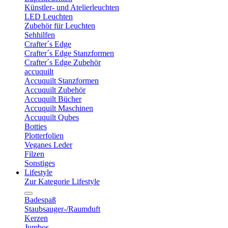
Künstler- und Atelierleuchten
LED Leuchten
Zubehör für Leuchten
Sehhilfen
Crafter´s Edge
Crafter´s Edge Stanzformen
Crafter´s Edge Zubehör
accuquilt
Accuquilt Stanzformen
Accuquilt Zubehör
Accuquilt Bücher
Accuquilt Maschinen
Accuquilt Qubes
Botties
Plotterfolien
Veganes Leder
Filzen
Sonstiges
Lifestyle
Zur Kategorie Lifestyle
Badespaß
Staubsauger-/Raumduft
Kerzen
Jumbos