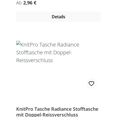
Regulärer Preis:
Ab
2,96 €
Details
KnitPro Tasche Radiance Stofftasche
mit Doppel-Reissverschluss