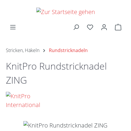
Zum Hauptinhalt springen
Ware
Stricken, Häkeln
Rundstricknadeln
KnitPro Rundstricknadel
ZING
Bildergalerie überspringen