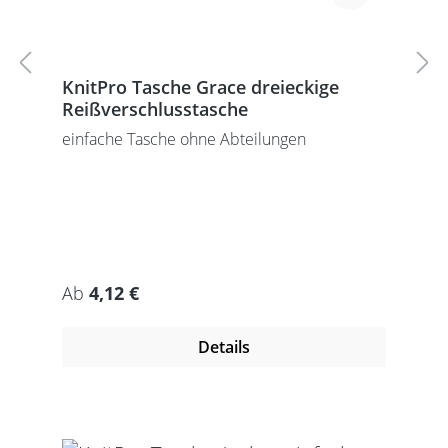
KnitPro Tasche Grace dreieckige
Reißverschlusstasche
einfache Tasche ohne Abteilungen
Regulärer Preis:
Ab
4,12 €
Details