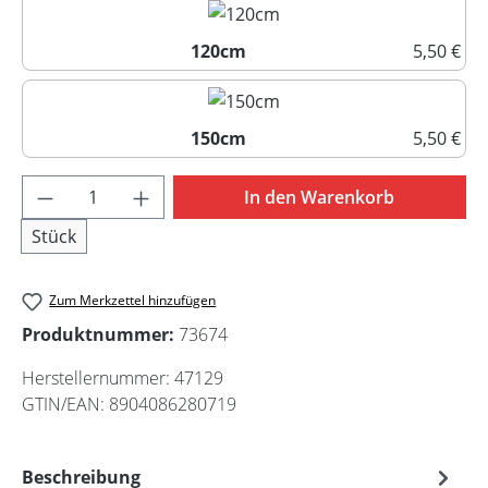
120cm
5,50 €
120cm
150cm
5,50 €
150cm
Produkt Anzahl: Gib den gewünschten Wert 
In den Warenkorb
Stück
Zum Merkzettel hinzufügen
Produktnummer:
73674
Herstellernummer:
47129
GTIN/EAN:
8904086280719
Beschreibung