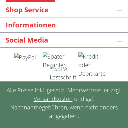
Shop Service
Informationen
Social Media
Alle Preise inkl. gesetzl. Mehrwertsteuer zzgl.
Versandkosten
und ggf.
Nachnahmegebühren, wenn nicht anders
angegeben.