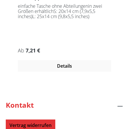
einfache Tasche ohne Abteilungenin zwei
Größen erhältlichS: 20x14 cm (7,9x5,5
inches)L: 25x14 cm (9,8x5,5 inches)
Regulärer Preis:
Ab
7,21 €
Details
Kontakt
Vertrag widerrufen