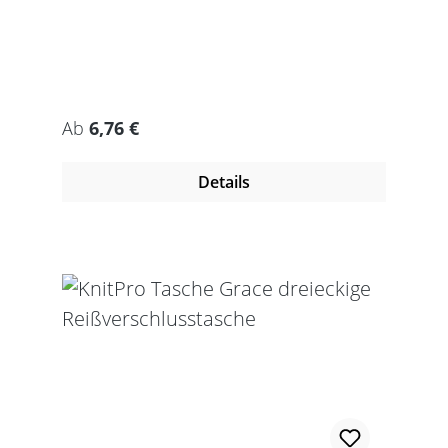
Regulärer Preis:
Ab
6,76 €
Details