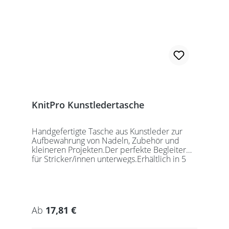
KnitPro Kunstledertasche
Handgefertigte Tasche aus Kunstleder zur
Aufbewahrung von Nadeln, Zubehör und
kleineren Projekten.Der perfekte Begleiter
für Stricker/innen unterwegs.Erhältlich in 5
auffälligen Farben, passend für jede
Gelegenheit.Maße:Geschlossen: 27 x 18 x
5,5cmGeöffnet: 27 x 37cmDie Taschen
werden ohne Inhalt gelierfert.
Regulärer Preis:
Ab
17,81 €