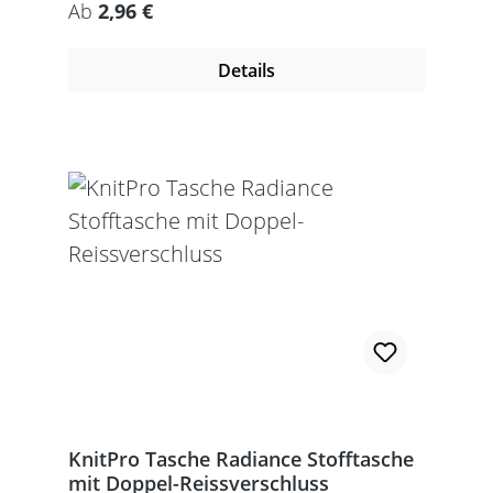
Regulärer Preis:
Ab
2,96 €
Details
KnitPro Tasche Radiance Stofftasche
mit Doppel-Reissverschluss