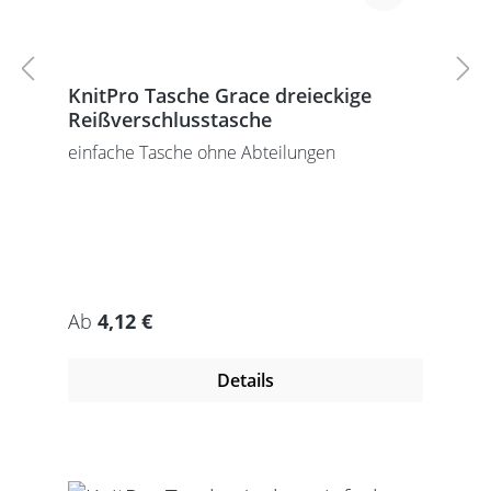
KnitPro Tasche Grace dreieckige
Reißverschlusstasche
einfache Tasche ohne Abteilungen
Regulärer Preis:
Ab
4,12 €
Details