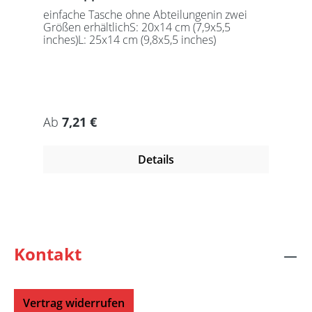
einfache Tasche ohne Abteilungenin zwei
Größen erhältlichS: 20x14 cm (7,9x5,5
inches)L: 25x14 cm (9,8x5,5 inches)
Regulärer Preis:
Ab
7,21 €
Details
Kontakt
Vertrag widerrufen