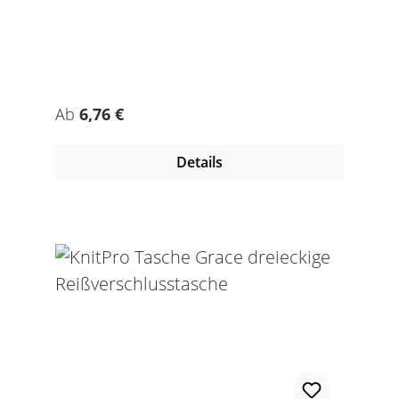
Regulärer Preis:
Ab
6,76 €
Details