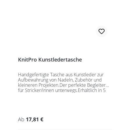
KnitPro Kunstledertasche
Handgefertigte Tasche aus Kunstleder zur
Aufbewahrung von Nadeln, Zubehör und
kleineren Projekten.Der perfekte Begleiter
für Stricker/innen unterwegs.Erhältlich in 5
auffälligen Farben, passend für jede
Gelegenheit.Maße:Geschlossen: 27 x 18 x
5,5cmGeöffnet: 27 x 37cmDie Taschen
werden ohne Inhalt gelierfert.
Regulärer Preis:
Ab
17,81 €