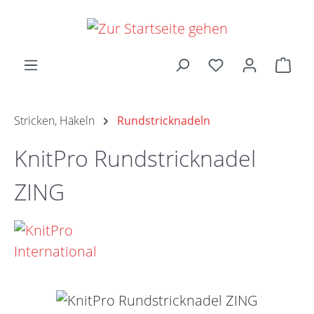
Zum Hauptinhalt springen
Ware
Stricken, Häkeln
Rundstricknadeln
KnitPro Rundstricknadel
ZING
Bildergalerie überspringen