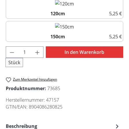
120cm
5,25 €
120cm
150cm
5,25 €
150cm
Produkt Anzahl: Gib den gewünschten Wert 
In den Warenkorb
Stück
Zum Merkzettel hinzufügen
Produktnummer:
73685
Herstellernummer:
47157
GTIN/EAN:
8904086280825
Beschreibung