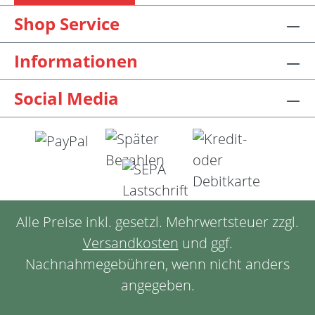
Shop Service
Informationen
Social Media
Alle Preise inkl. gesetzl. Mehrwertsteuer zzgl.
Versandkosten
und ggf.
Nachnahmegebühren, wenn nicht anders
angegeben.