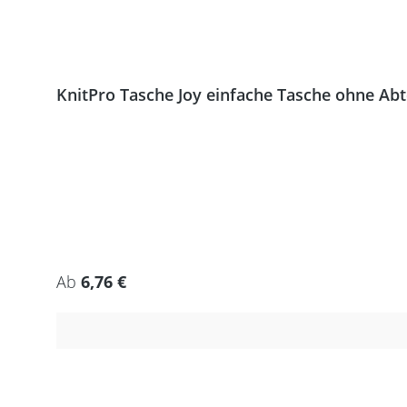
KnitPro Tasche Joy einfache Tasche ohne Ab
Regulärer Preis:
Ab
6,76 €