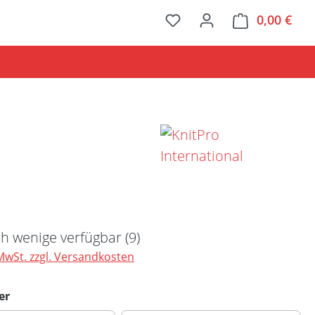
0,00 €
Ware
Preis:
h wenige verfügbar (9)
 MwSt. zzgl. Versandkosten
auswählen
er