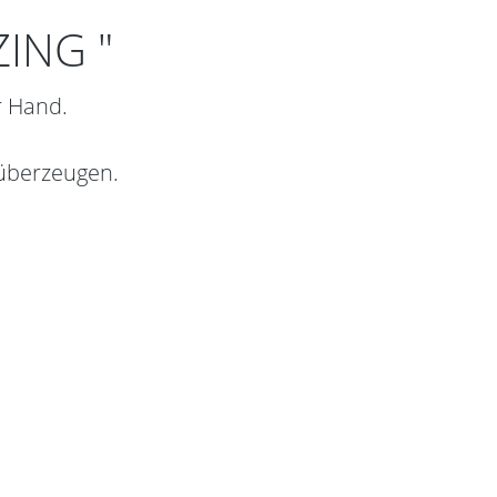
ZING "
r Hand.
 überzeugen.