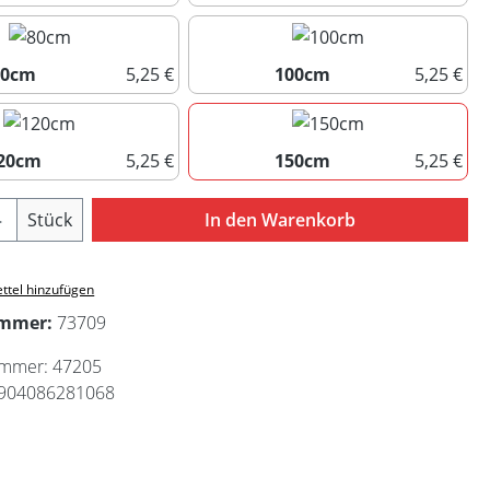
40cm
60cm
80cm
5,25 €
100cm
5,25 €
80cm
100cm
20cm
5,25 €
150cm
5,25 €
120cm
150cm
Anzahl: Gib den gewünschten Wert ein ode
Stück
In den Warenkorb
ttel hinzufügen
ummer:
73709
ummer:
47205
904086281068