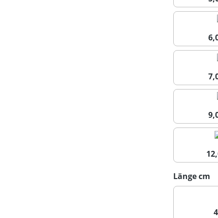
6
7
9
12
a
Länge cm