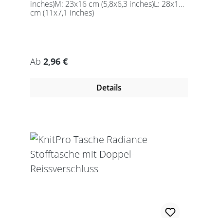
inches)M: 23x16 cm (5,8x6,3 inches)L: 28x18
cm (11x7,1 inches)
Regulärer Preis:
Ab
2,96 €
Details