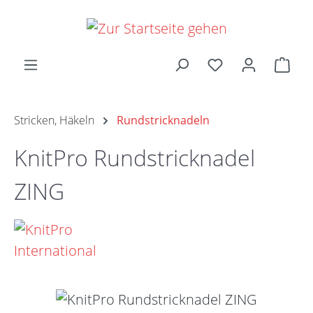
Zum Hauptinhalt springen
Ware
Stricken, Häkeln
Rundstricknadeln
KnitPro Rundstricknadel
ZING
Bildergalerie überspringen