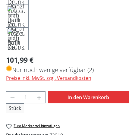
Regulärer Preis:
101,99 €
Nur noch wenige verfügbar (2)
Preise inkl. MwSt. zzgl. Versandkosten
Produkt Anzahl: Gib den gewünschten Wert 
In den Warenkorb
Stück
Zum Merkzettel hinzufügen