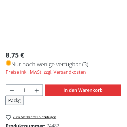
Regulärer Preis:
8,75 €
Nur noch wenige verfügbar (3)
Preise inkl. MwSt. zzgl. Versandkosten
Produkt Anzahl: Gib den gewünschten Wert 
In den Warenkorb
Packg
Zum Merkzettel hinzufügen
Produktnummer:
74482