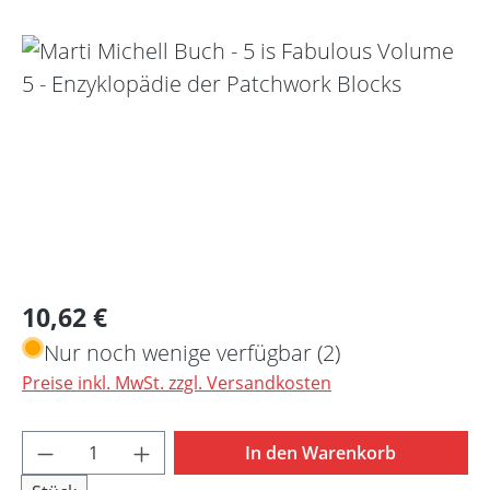
Bildergalerie überspringen
Regulärer Preis:
10,62 €
Nur noch wenige verfügbar (2)
Preise inkl. MwSt. zzgl. Versandkosten
Produkt Anzahl: Gib den gewünschten Wert 
In den Warenkorb