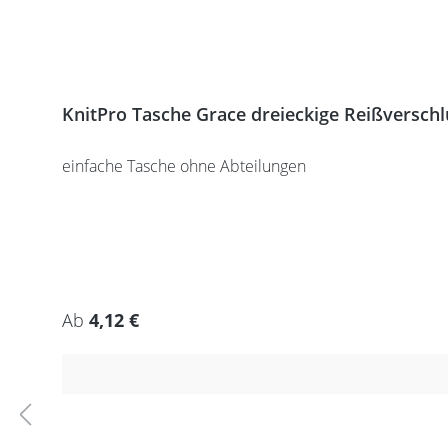
KnitPro Tasche Grace dreieckige Reißversch
einfache Tasche ohne Abteilungen
Regulärer Preis:
Ab
4,12 €