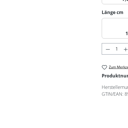
a
Länge cm
Produkt 
Zum Merkze
Produktn
Herstellern
GTIN/EAN:
8