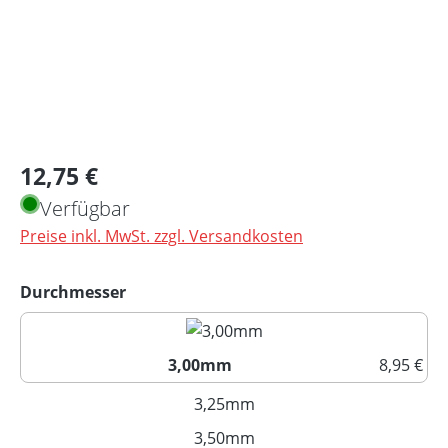
Regulärer Preis:
12,75 €
Verfügbar
Preise inkl. MwSt. zzgl. Versandkosten
auswählen
Durchmesser
3,00mm
8,95 €
3,00mm
3,25mm
(Diese Option ist zurzeit nich
3,50mm
(Diese Option ist zurzeit nich