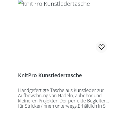
KnitPro Kunstledertasche
Handgefertigte Tasche aus Kunstleder zur
Aufbewahrung von Nadeln, Zubehör und
kleineren Projekten.Der perfekte Begleiter
für Stricker/innen unterwegs.Erhältlich in 5
auffälligen Farben, passend für jede
Gelegenheit.Maße:Geschlossen: 27 x 18 x
5,5cmGeöffnet: 27 x 37cmDie Taschen
werden ohne Inhalt gelierfert.