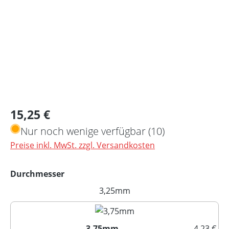
Regulärer Preis:
15,25 €
Nur noch wenige verfügbar (10)
Preise inkl. MwSt. zzgl. Versandkosten
auswählen
Durchmesser
3,25mm
(Diese Option ist zurzeit nich
3,75mm
4,23 €