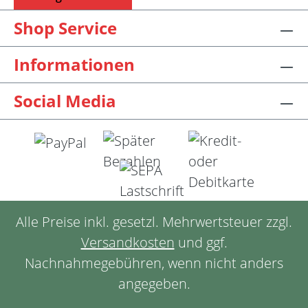
Shop Service
Informationen
Social Media
Alle Preise inkl. gesetzl. Mehrwertsteuer zzgl.
Versandkosten
und ggf.
Nachnahmegebühren, wenn nicht anders
angegeben.