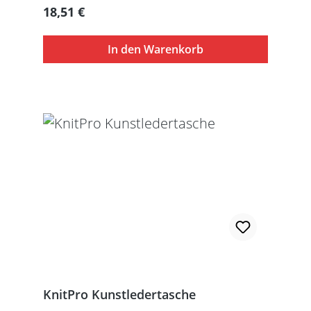
Regulärer Preis:
18,51 €
In den Warenkorb
KnitPro Kunstledertasche