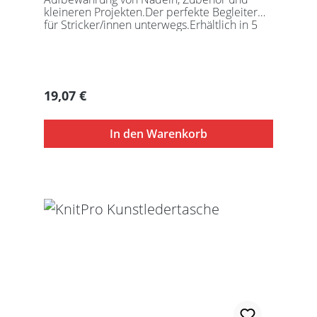
kleineren Projekten.Der perfekte Begleiter
für Stricker/innen unterwegs.Erhältlich in 5
auffälligen Farben, passend für jede
Gelegenheit.Maße:Geschlossen: 27 x 18 x
5,5cmGeöffnet: 27 x 37cmDie Taschen
werden ohne Inhalt gelierfert.
Regulärer Preis:
19,07 €
In den Warenkorb