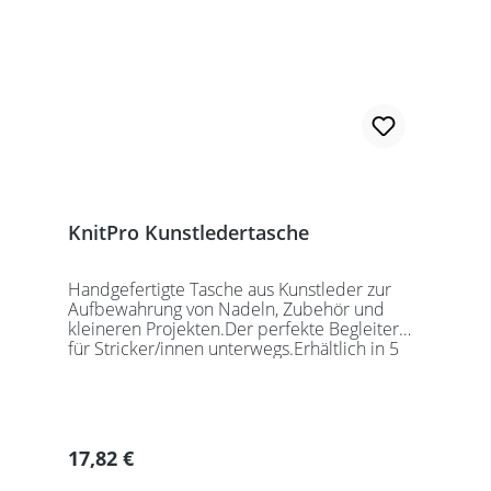
KnitPro Kunstledertasche
Handgefertigte Tasche aus Kunstleder zur
Aufbewahrung von Nadeln, Zubehör und
kleineren Projekten.Der perfekte Begleiter
für Stricker/innen unterwegs.Erhältlich in 5
auffälligen Farben, passend für jede
Gelegenheit.Maße:Geschlossen: 27 x 18 x
5,5cmGeöffnet: 27 x 37cmDie Taschen
werden ohne Inhalt gelierfert.
Regulärer Preis:
17,82 €