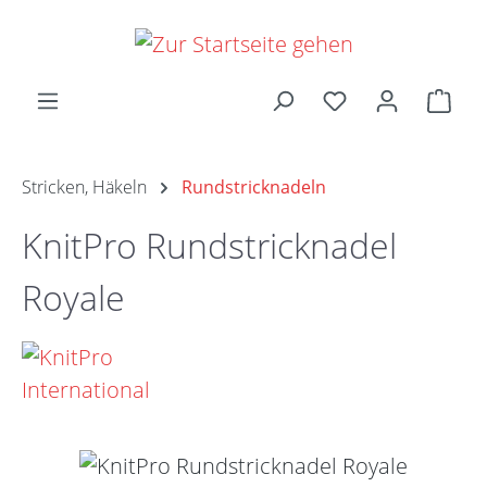
Zum Hauptinhalt springen
Ware
Stricken, Häkeln
Rundstricknadeln
KnitPro Rundstricknadel
Royale
Bildergalerie überspringen