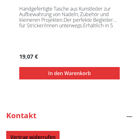
Handgefertigte Tasche aus Kunstleder zur
Aufbewahrung von Nadeln, Zubehör und
kleineren Projekten.Der perfekte Begleiter
für Stricker/innen unterwegs.Erhältlich in 5
auffälligen Farben, passend für jede
Gelegenheit.Maße:Geschlossen: 27 x 18 x
5,5cmGeöffnet: 27 x 37cmDie Taschen
werden ohne Inhalt gelierfert.
Regulärer Preis:
19,07 €
In den Warenkorb
Kontakt
Vertrag widerrufen