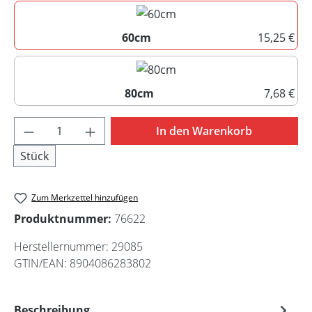
60cm
15,25 €
60cm
80cm
7,68 €
80cm
Produkt Anzahl: Gib den gewünschten Wert 
In den Warenkorb
Stück
Zum Merkzettel hinzufügen
Produktnummer:
76622
Herstellernummer:
29085
GTIN/EAN:
8904086283802
Beschreibung