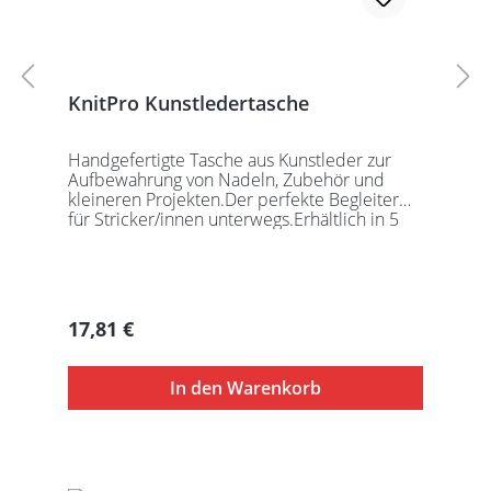
KnitPro Kunstledertasche
Handgefertigte Tasche aus Kunstleder zur
Aufbewahrung von Nadeln, Zubehör und
kleineren Projekten.Der perfekte Begleiter
für Stricker/innen unterwegs.Erhältlich in 5
auffälligen Farben, passend für jede
Gelegenheit.Maße:Geschlossen: 27 x 18 x
5,5cmGeöffnet: 27 x 37cmDie Taschen
werden ohne Inhalt gelierfert.
Regulärer Preis:
17,81 €
In den Warenkorb