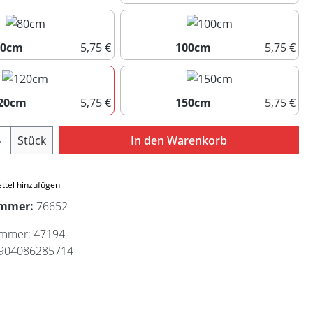
60cm
80cm
5,75 €
100cm
5,75 €
80cm
100cm
20cm
5,75 €
150cm
5,75 €
120cm
150cm
Anzahl: Gib den gewünschten Wert ein ode
Stück
In den Warenkorb
ttel hinzufügen
ummer:
76652
ummer:
47194
904086285714