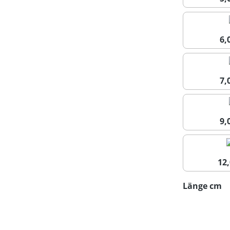
6
7
9
12
a
Länge cm