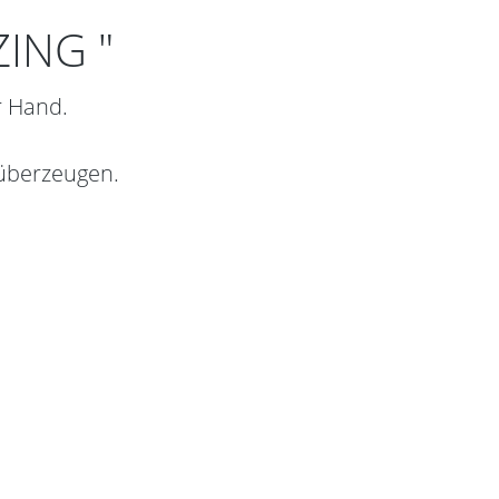
ZING "
r Hand.
 überzeugen.