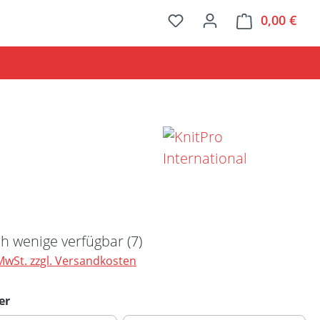
0,00 €
Ware
Preis:
h wenige verfügbar (7)
 MwSt. zzgl. Versandkosten
auswählen
er