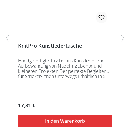
KnitPro Kunstledertasche
Handgefertigte Tasche aus Kunstleder zur
Aufbewahrung von Nadeln, Zubehör und
kleineren Projekten.Der perfekte Begleiter
für Stricker/innen unterwegs.Erhältlich in 5
auffälligen Farben, passend für jede
Gelegenheit.Maße:Geschlossen: 27 x 18 x
5,5cmGeöffnet: 27 x 37cmDie Taschen
werden ohne Inhalt gelierfert.
Regulärer Preis:
17,81 €
In den Warenkorb