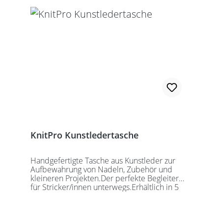
KnitPro Kunstledertasche
Handgefertigte Tasche aus Kunstleder zur
Aufbewahrung von Nadeln, Zubehör und
kleineren Projekten.Der perfekte Begleiter
für Stricker/innen unterwegs.Erhältlich in 5
auffälligen Farben, passend für jede
Gelegenheit.Maße:Geschlossen: 27 x 18 x
5,5cmGeöffnet: 27 x 37cmDie Taschen