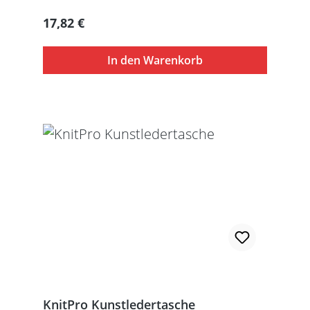
werden ohne Inhalt gelierfert.
Regulärer Preis:
17,82 €
In den Warenkorb
KnitPro Kunstledertasche