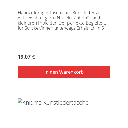
Handgefertigte Tasche aus Kunstleder zur
Aufbewahrung von Nadeln, Zubehör und
kleineren Projekten.Der perfekte Begleiter
für Stricker/innen unterwegs.Erhältlich in 5
auffälligen Farben, passend für jede
Gelegenheit.Maße:Geschlossen: 27 x 18 x
5,5cmGeöffnet: 27 x 37cmDie Taschen
werden ohne Inhalt gelierfert.
Regulärer Preis:
19,07 €
In den Warenkorb