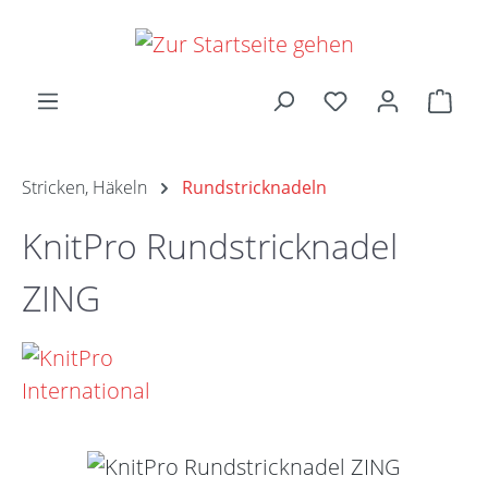
Zum Hauptinhalt springen
Ware
Stricken, Häkeln
Rundstricknadeln
KnitPro Rundstricknadel
ZING
Bildergalerie überspringen