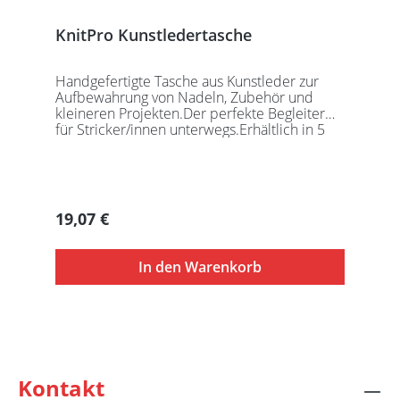
KnitPro Kunstledertasche
Handgefertigte Tasche aus Kunstleder zur
Aufbewahrung von Nadeln, Zubehör und
kleineren Projekten.Der perfekte Begleiter
für Stricker/innen unterwegs.Erhältlich in 5
auffälligen Farben, passend für jede
Gelegenheit.Maße:Geschlossen: 27 x 18 x
5,5cmGeöffnet: 27 x 37cmDie Taschen
werden ohne Inhalt gelierfert.
Regulärer Preis:
19,07 €
In den Warenkorb
Kontakt