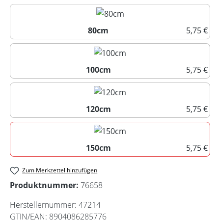
60cm
80cm
5,75 €
80cm
100cm
5,75 €
100cm
120cm
5,75 €
120cm
150cm
5,75 €
150cm
Zum Merkzettel hinzufügen
Produktnummer:
76658
Herstellernummer:
47214
GTIN/EAN:
8904086285776