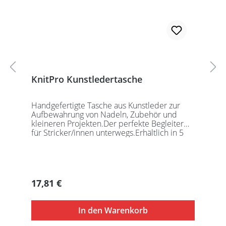
KnitPro Kunstledertasche
Handgefertigte Tasche aus Kunstleder zur
Aufbewahrung von Nadeln, Zubehör und
kleineren Projekten.Der perfekte Begleiter
für Stricker/innen unterwegs.Erhältlich in 5
auffälligen Farben, passend für jede
Gelegenheit.Maße:Geschlossen: 27 x 18 x
5,5cmGeöffnet: 27 x 37cmDie Taschen
werden ohne Inhalt gelierfert.
Regulärer Preis:
17,81 €
In den Warenkorb