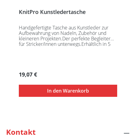
KnitPro Kunstledertasche
Handgefertigte Tasche aus Kunstleder zur
Aufbewahrung von Nadeln, Zubehör und
kleineren Projekten.Der perfekte Begleiter
für Stricker/innen unterwegs.Erhältlich in 5
auffälligen Farben, passend für jede
Gelegenheit.Maße:Geschlossen: 27 x 18 x
5,5cmGeöffnet: 27 x 37cmDie Taschen
werden ohne Inhalt gelierfert.
Regulärer Preis:
19,07 €
In den Warenkorb
Kontakt