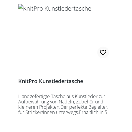
KnitPro Kunstledertasche
Handgefertigte Tasche aus Kunstleder zur
Aufbewahrung von Nadeln, Zubehör und
kleineren Projekten.Der perfekte Begleiter
für Stricker/innen unterwegs.Erhältlich in 5
auffälligen Farben, passend für jede
Gelegenheit.Maße:Geschlossen: 27 x 18 x
5,5cmGeöffnet: 27 x 37cmDie Taschen