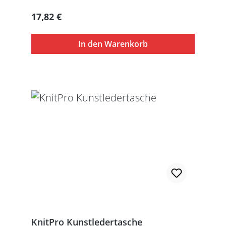
werden ohne Inhalt gelierfert.
Regulärer Preis:
17,82 €
In den Warenkorb
KnitPro Kunstledertasche