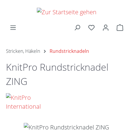
Zum Hauptinhalt springen
Ware
Stricken, Häkeln
Rundstricknadeln
KnitPro Rundstricknadel
ZING
Bildergalerie überspringen