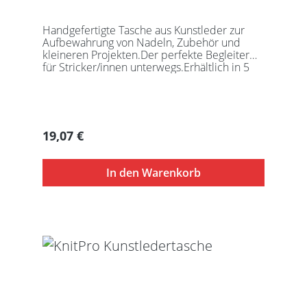
Handgefertigte Tasche aus Kunstleder zur
Aufbewahrung von Nadeln, Zubehör und
kleineren Projekten.Der perfekte Begleiter
für Stricker/innen unterwegs.Erhältlich in 5
auffälligen Farben, passend für jede
Gelegenheit.Maße:Geschlossen: 27 x 18 x
5,5cmGeöffnet: 27 x 37cmDie Taschen
werden ohne Inhalt gelierfert.
Regulärer Preis:
19,07 €
In den Warenkorb