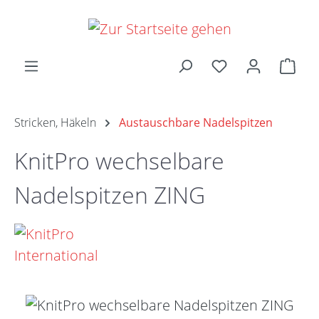
Zum Hauptinhalt springen
Ware
Stricken, Häkeln
Austauschbare Nadelspitzen
KnitPro wechselbare
Nadelspitzen ZING
Bildergalerie überspringen