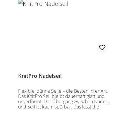
wechselbaren Nadelspitzen verbunden
werden. Für eine 40er Rundstricknadel
sollten Sie kurze Nadelspitzen auswählen.
KnitPro Nadelseil
Flexible, dünne Seile – die Besten ihrer Art.
Das KnitPro Seil bleibt dauerhaft glatt und
unverformt. Der Übergang zwischen Nadel
und Seil ist kaum spürbar. Das lässt die
Maschen sanft abgleiten. Ein Loch im
Gewinde ermöglicht zusätzliches Fixieren der
KnitPro Nadelspitzen mit Hilfe eines speziell
entwickelten Schlüssels, welcher der KnitPro