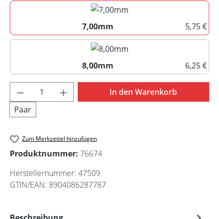
6,50mm
7,00mm
5,75 €
7,00mm
8,00mm
6,25 €
8,00mm
Produkt Anzahl: Gib den gewünschten Wert 
In den Warenkorb
Paar
Zum Merkzettel hinzufügen
Produktnummer:
76674
Herstellernummer:
47509
GTIN/EAN:
8904086287787
Beschreibung