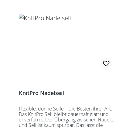
zusammengeschraubte Rundstricknadel!
Alle KnitPro Seile können mit allen KnitPro
wechselbaren Nadelspitzen verbunden
werden. Für eine 40er Rundstricknadel
sollten Sie kurze Nadelspitzen auswählen.
KnitPro Nadelseil
Flexible, dünne Seile – die Besten ihrer Art.
Das KnitPro Seil bleibt dauerhaft glatt und
unverformt. Der Übergang zwischen Nadel
und Seil ist kaum spürbar. Das lässt die
Maschen sanft abgleiten. Ein Loch im