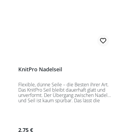
sollten Sie kurze Nadelspitzen auswählen.
KnitPro Nadelseil
Flexible, dünne Seile – die Besten ihrer Art.
Das KnitPro Seil bleibt dauerhaft glatt und
unverformt. Der Übergang zwischen Nadel
und Seil ist kaum spürbar. Das lässt die
Maschen sanft abgleiten. Ein Loch im
Gewinde ermöglicht zusätzliches Fixieren der
KnitPro Nadelspitzen mit Hilfe eines speziell
entwickelten Schlüssels, welcher der KnitPro
Packung beigefügt ist. KnitPro Seilkappen
Regulärer Preis:
2,75 €