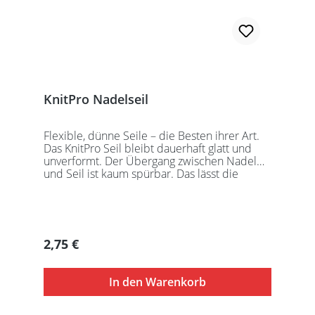
KnitPro Nadelseil
Flexible, dünne Seile – die Besten ihrer Art.
Das KnitPro Seil bleibt dauerhaft glatt und
unverformt. Der Übergang zwischen Nadel
und Seil ist kaum spürbar. Das lässt die
Maschen sanft abgleiten. Ein Loch im
Gewinde ermöglicht zusätzliches Fixieren der
KnitPro Nadelspitzen mit Hilfe eines speziell
entwickelten Schlüssels, welcher der KnitPro
Packung beigefügt ist. KnitPro Seilkappen
Regulärer Preis:
2,75 €
sorgen für eine einfache Aufbewahrung oder
Stilllegung des Strickwerks. Das KnitPro Set
besteht aus 1 Seil, 2 Seilkappen und dem
In den Warenkorb
speziell entwickelten KnitPro
Schraubschlüssel. Die angegebene
Seillänge bezieht sich immer auf die fertig