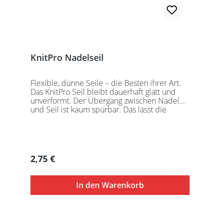
KnitPro Nadelseil
Flexible, dünne Seile – die Besten ihrer Art.
Das KnitPro Seil bleibt dauerhaft glatt und
unverformt. Der Übergang zwischen Nadel
und Seil ist kaum spürbar. Das lässt die
Maschen sanft abgleiten. Ein Loch im
Gewinde ermöglicht zusätzliches Fixieren der
KnitPro Nadelspitzen mit Hilfe eines speziell
entwickelten Schlüssels, welcher der KnitPro
Packung beigefügt ist. KnitPro Seilkappen
Regulärer Preis:
2,75 €
sorgen für eine einfache Aufbewahrung oder
Stilllegung des Strickwerks. Das KnitPro Set
besteht aus 1 Seil, 2 Seilkappen und dem
In den Warenkorb
speziell entwickelten KnitPro
Schraubschlüssel. Die angegebene
Seillänge bezieht sich immer auf die fertig
zusammengeschraubte Rundstricknadel!