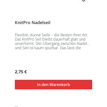
KnitPro Nadelseil
Flexible, dünne Seile – die Besten ihrer Art.
Das KnitPro Seil bleibt dauerhaft glatt und
unverformt. Der Übergang zwischen Nadel
und Seil ist kaum spürbar. Das lässt die
Maschen sanft abgleiten. Ein Loch im
Gewinde ermöglicht zusätzliches Fixieren der
KnitPro Nadelspitzen mit Hilfe eines speziell
entwickelten Schlüssels, welcher der KnitPro
Packung beigefügt ist. KnitPro Seilkappen
Regulärer Preis:
2,75 €
sorgen für eine einfache Aufbewahrung oder
Stilllegung des Strickwerks. Das KnitPro Set
besteht aus 1 Seil, 2 Seilkappen und dem
In den Warenkorb
speziell entwickelten KnitPro
Schraubschlüssel. Die angegebene
Seillänge bezieht sich immer auf die fertig
zusammengeschraubte Rundstricknadel!
Alle KnitPro Seile können mit allen KnitPro