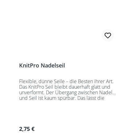
KnitPro Nadelseil
Flexible, dünne Seile – die Besten ihrer Art.
Das KnitPro Seil bleibt dauerhaft glatt und
unverformt. Der Übergang zwischen Nadel
und Seil ist kaum spürbar. Das lässt die
Maschen sanft abgleiten. Ein Loch im
Gewinde ermöglicht zusätzliches Fixieren der
KnitPro Nadelspitzen mit Hilfe eines speziell
entwickelten Schlüssels, welcher der KnitPro
Packung beigefügt ist. KnitPro Seilkappen
Regulärer Preis:
2,75 €
sorgen für eine einfache Aufbewahrung oder
Stilllegung des Strickwerks. Das KnitPro Set