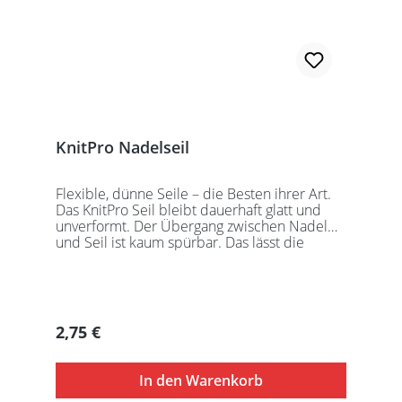
KnitPro Nadelseil
Flexible, dünne Seile – die Besten ihrer Art.
Das KnitPro Seil bleibt dauerhaft glatt und
unverformt. Der Übergang zwischen Nadel
und Seil ist kaum spürbar. Das lässt die
Maschen sanft abgleiten. Ein Loch im
Gewinde ermöglicht zusätzliches Fixieren der
KnitPro Nadelspitzen mit Hilfe eines speziell
entwickelten Schlüssels, welcher der KnitPro
Packung beigefügt ist. KnitPro Seilkappen
Regulärer Preis:
2,75 €
sorgen für eine einfache Aufbewahrung oder
Stilllegung des Strickwerks. Das KnitPro Set
besteht aus 1 Seil, 2 Seilkappen und dem
In den Warenkorb
speziell entwickelten KnitPro