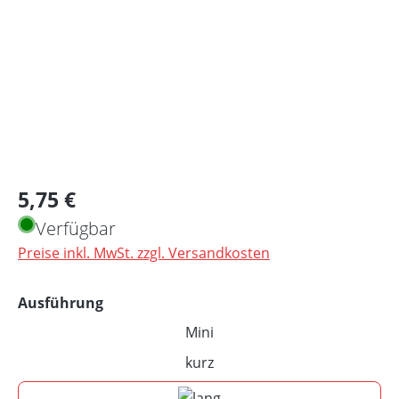
Regulärer Preis:
5,75 €
Verfügbar
Preise inkl. MwSt. zzgl. Versandkosten
auswählen
Ausführung
Mini
(Diese Option ist zurzeit nicht 
kurz
(Diese Option ist zurzeit nicht 