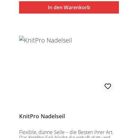
besteht aus 1 Seil, 2 Seilkappen und dem
In den Warenkorb
speziell entwickelten KnitPro
Schraubschlüssel. Die angegebene
Seillänge bezieht sich immer auf die fertig
zusammengeschraubte Rundstricknadel!
Alle KnitPro Seile können mit allen KnitPro
wechselbaren Nadelspitzen verbunden
werden. Für eine 40er Rundstricknadel
sollten Sie kurze Nadelspitzen auswählen.
KnitPro Nadelseil
Flexible, dünne Seile – die Besten ihrer Art.
Das KnitPro Seil bleibt dauerhaft glatt und