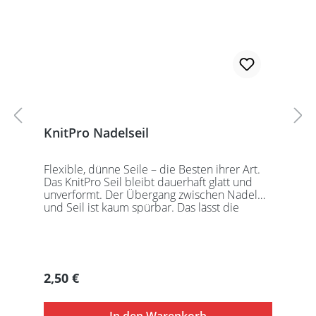
KnitPro Nadelseil
Flexible, dünne Seile – die Besten ihrer Art.
Das KnitPro Seil bleibt dauerhaft glatt und
unverformt. Der Übergang zwischen Nadel
und Seil ist kaum spürbar. Das lässt die
Maschen sanft abgleiten. Ein Loch im
Gewinde ermöglicht zusätzliches Fixieren der
KnitPro Nadelspitzen mit Hilfe eines speziell
entwickelten Schlüssels, welcher der KnitPro
Packung beigefügt ist. KnitPro Seilkappen
Regulärer Preis:
2,50 €
sorgen für eine einfache Aufbewahrung oder
Stilllegung des Strickwerks. Das KnitPro Set
besteht aus 1 Seil, 2 Seilkappen und dem