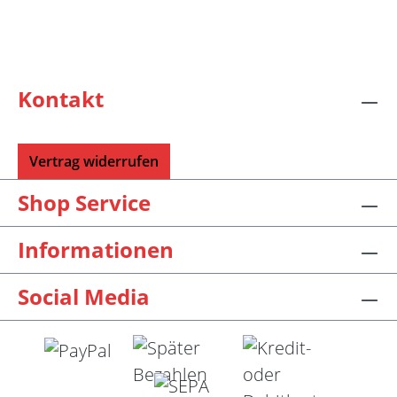
Schraubschlüssel. Die angegebene
Seillänge bezieht sich immer auf die fertig
zusammengeschraubte Rundstricknadel!
Alle KnitPro Seile können mit allen KnitPro
wechselbaren Nadelspitzen verbunden
werden. Für eine 40er Rundstricknadel
Kontakt
sollten Sie kurze Nadelspitzen auswählen.
Vertrag widerrufen
Shop Service
Informationen
Social Media