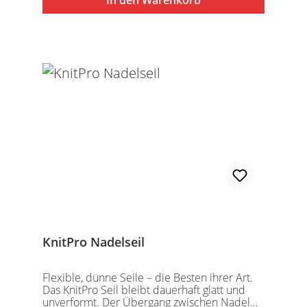
In den Warenkorb
speziell entwickelten KnitPro
Schraubschlüssel. Die angegebene
Seillänge bezieht sich immer auf die fertig
zusammengeschraubte Rundstricknadel!
Alle KnitPro Seile können mit allen KnitPro
wechselbaren Nadelspitzen verbunden
werden. Für eine 40er Rundstricknadel
sollten Sie kurze Nadelspitzen auswählen.
KnitPro Nadelseil
Flexible, dünne Seile – die Besten ihrer Art.
Das KnitPro Seil bleibt dauerhaft glatt und
unverformt. Der Übergang zwischen Nadel