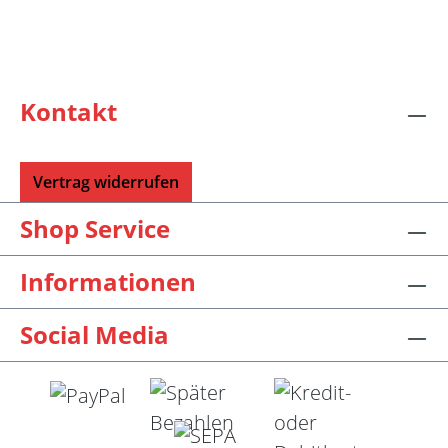
Schraubschlüssel. Die angegebene
Seillänge bezieht sich immer auf die fertig
zusammengeschraubte Rundstricknadel!
Alle KnitPro Seile können mit allen KnitPro
wechselbaren Nadelspitzen verbunden
werden. Für eine 40er Rundstricknadel
Kontakt
sollten Sie kurze Nadelspitzen auswählen.
Vertrag widerrufen
Shop Service
Informationen
Social Media