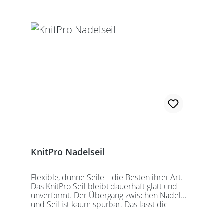
zusammengeschraubte Rundstricknadel!
Alle KnitPro Seile können mit allen KnitPro
wechselbaren Nadelspitzen verbunden
werden. Für eine 40er Rundstricknadel
sollten Sie kurze Nadelspitzen auswählen.
KnitPro Nadelseil
Flexible, dünne Seile – die Besten ihrer Art.
Das KnitPro Seil bleibt dauerhaft glatt und
unverformt. Der Übergang zwischen Nadel
und Seil ist kaum spürbar. Das lässt die
Maschen sanft abgleiten. Ein Loch im