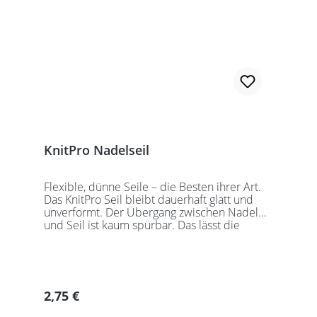
KnitPro Nadelseil
Flexible, dünne Seile – die Besten ihrer Art.
Das KnitPro Seil bleibt dauerhaft glatt und
unverformt. Der Übergang zwischen Nadel
und Seil ist kaum spürbar. Das lässt die
Maschen sanft abgleiten. Ein Loch im
Gewinde ermöglicht zusätzliches Fixieren der
KnitPro Nadelspitzen mit Hilfe eines speziell
entwickelten Schlüssels, welcher der KnitPro
Packung beigefügt ist. KnitPro Seilkappen
Regulärer Preis:
2,75 €
sorgen für eine einfache Aufbewahrung oder
Stilllegung des Strickwerks. Das KnitPro Set