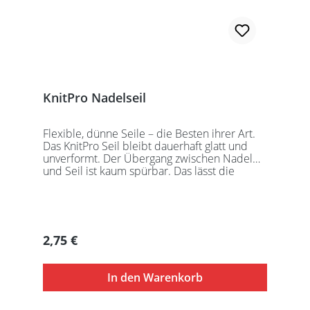
KnitPro Nadelseil
Flexible, dünne Seile – die Besten ihrer Art.
Das KnitPro Seil bleibt dauerhaft glatt und
unverformt. Der Übergang zwischen Nadel
und Seil ist kaum spürbar. Das lässt die
Maschen sanft abgleiten. Ein Loch im
Gewinde ermöglicht zusätzliches Fixieren der
KnitPro Nadelspitzen mit Hilfe eines speziell
entwickelten Schlüssels, welcher der KnitPro
Packung beigefügt ist. KnitPro Seilkappen
Regulärer Preis:
2,75 €
sorgen für eine einfache Aufbewahrung oder
Stilllegung des Strickwerks. Das KnitPro Set
besteht aus 1 Seil, 2 Seilkappen und dem
In den Warenkorb
speziell entwickelten KnitPro
Schraubschlüssel. Die angegebene
Seillänge bezieht sich immer auf die fertig