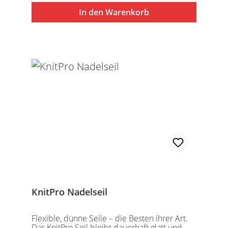
besteht aus 1 Seil, 2 Seilkappen und dem
In den Warenkorb
speziell entwickelten KnitPro
Schraubschlüssel. Die angegebene
Seillänge bezieht sich immer auf die fertig
zusammengeschraubte Rundstricknadel!
Alle KnitPro Seile können mit allen KnitPro
wechselbaren Nadelspitzen verbunden
werden. Für eine 40er Rundstricknadel
sollten Sie kurze Nadelspitzen auswählen.
KnitPro Nadelseil
Flexible, dünne Seile – die Besten ihrer Art.
Das KnitPro Seil bleibt dauerhaft glatt und