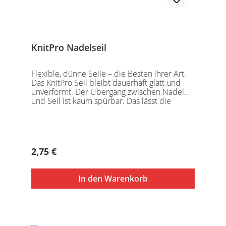
KnitPro Nadelseil
Flexible, dünne Seile – die Besten ihrer Art.
Das KnitPro Seil bleibt dauerhaft glatt und
unverformt. Der Übergang zwischen Nadel
und Seil ist kaum spürbar. Das lässt die
Maschen sanft abgleiten. Ein Loch im
Gewinde ermöglicht zusätzliches Fixieren der
KnitPro Nadelspitzen mit Hilfe eines speziell
entwickelten Schlüssels, welcher der KnitPro
Packung beigefügt ist. KnitPro Seilkappen
Regulärer Preis:
2,75 €
sorgen für eine einfache Aufbewahrung oder
Stilllegung des Strickwerks. Das KnitPro Set
besteht aus 1 Seil, 2 Seilkappen und dem
In den Warenkorb
speziell entwickelten KnitPro
Schraubschlüssel. Die angegebene
Seillänge bezieht sich immer auf die fertig
zusammengeschraubte Rundstricknadel!
Alle KnitPro Seile können mit allen KnitPro