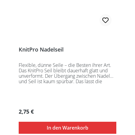
KnitPro Nadelseil
Flexible, dünne Seile – die Besten ihrer Art.
Das KnitPro Seil bleibt dauerhaft glatt und
unverformt. Der Übergang zwischen Nadel
und Seil ist kaum spürbar. Das lässt die
Maschen sanft abgleiten. Ein Loch im
Gewinde ermöglicht zusätzliches Fixieren der
KnitPro Nadelspitzen mit Hilfe eines speziell
entwickelten Schlüssels, welcher der KnitPro
Packung beigefügt ist. KnitPro Seilkappen
Regulärer Preis:
2,75 €
sorgen für eine einfache Aufbewahrung oder
Stilllegung des Strickwerks. Das KnitPro Set
besteht aus 1 Seil, 2 Seilkappen und dem
In den Warenkorb
speziell entwickelten KnitPro