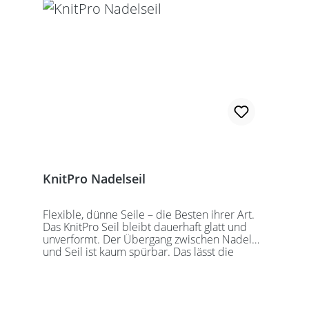
wechselbaren Nadelspitzen verbunden
werden. Für eine 40er Rundstricknadel
sollten Sie kurze Nadelspitzen auswählen.
KnitPro Nadelseil
Flexible, dünne Seile – die Besten ihrer Art.
Das KnitPro Seil bleibt dauerhaft glatt und
unverformt. Der Übergang zwischen Nadel
und Seil ist kaum spürbar. Das lässt die
Maschen sanft abgleiten. Ein Loch im
Gewinde ermöglicht zusätzliches Fixieren der
KnitPro Nadelspitzen mit Hilfe eines speziell
entwickelten Schlüssels, welcher der KnitPro