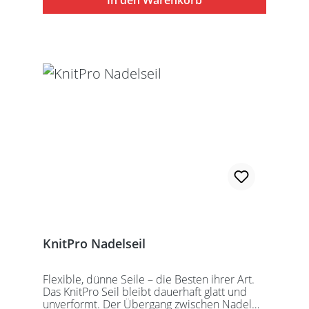
In den Warenkorb
speziell entwickelten KnitPro
Schraubschlüssel. Die angegebene
Seillänge bezieht sich immer auf die fertig
zusammengeschraubte Rundstricknadel!
Alle KnitPro Seile können mit allen KnitPro
wechselbaren Nadelspitzen verbunden
werden. Für eine 40er Rundstricknadel
sollten Sie kurze Nadelspitzen auswählen.
KnitPro Nadelseil
Flexible, dünne Seile – die Besten ihrer Art.
Das KnitPro Seil bleibt dauerhaft glatt und
unverformt. Der Übergang zwischen Nadel