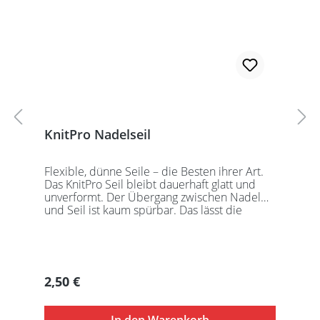
KnitPro Nadelseil
Flexible, dünne Seile – die Besten ihrer Art.
Das KnitPro Seil bleibt dauerhaft glatt und
unverformt. Der Übergang zwischen Nadel
und Seil ist kaum spürbar. Das lässt die
Maschen sanft abgleiten. Ein Loch im
Gewinde ermöglicht zusätzliches Fixieren der
KnitPro Nadelspitzen mit Hilfe eines speziell
entwickelten Schlüssels, welcher der KnitPro
Packung beigefügt ist. KnitPro Seilkappen
Regulärer Preis:
2,50 €
sorgen für eine einfache Aufbewahrung oder
Stilllegung des Strickwerks. Das KnitPro Set
besteht aus 1 Seil, 2 Seilkappen und dem