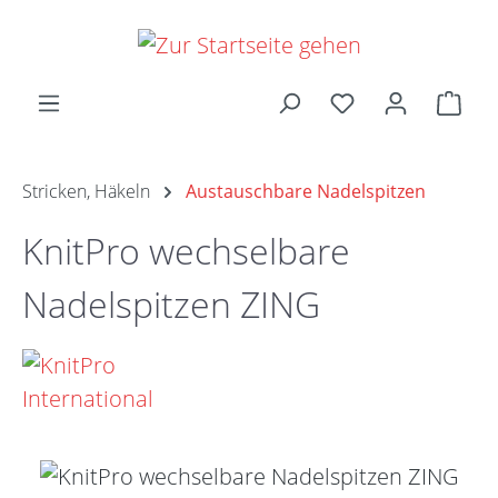
Zum Hauptinhalt springen
Ware
Stricken, Häkeln
Austauschbare Nadelspitzen
KnitPro wechselbare
Nadelspitzen ZING
Bildergalerie überspringen