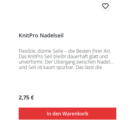
KnitPro Nadelseil
Flexible, dünne Seile – die Besten ihrer Art.
Das KnitPro Seil bleibt dauerhaft glatt und
unverformt. Der Übergang zwischen Nadel
und Seil ist kaum spürbar. Das lässt die
Maschen sanft abgleiten. Ein Loch im
Gewinde ermöglicht zusätzliches Fixieren der
KnitPro Nadelspitzen mit Hilfe eines speziell
entwickelten Schlüssels, welcher der KnitPro
Packung beigefügt ist. KnitPro Seilkappen
Regulärer Preis:
2,75 €
sorgen für eine einfache Aufbewahrung oder
Stilllegung des Strickwerks. Das KnitPro Set
besteht aus 1 Seil, 2 Seilkappen und dem
In den Warenkorb
speziell entwickelten KnitPro
Schraubschlüssel. Die angegebene
Seillänge bezieht sich immer auf die fertig
zusammengeschraubte Rundstricknadel!