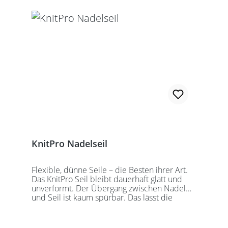
Alle KnitPro Seile können mit allen KnitPro
wechselbaren Nadelspitzen verbunden
werden. Für eine 40er Rundstricknadel
sollten Sie kurze Nadelspitzen auswählen.
KnitPro Nadelseil
Flexible, dünne Seile – die Besten ihrer Art.
Das KnitPro Seil bleibt dauerhaft glatt und
unverformt. Der Übergang zwischen Nadel
und Seil ist kaum spürbar. Das lässt die
Maschen sanft abgleiten. Ein Loch im
Gewinde ermöglicht zusätzliches Fixieren der
KnitPro Nadelspitzen mit Hilfe eines speziell