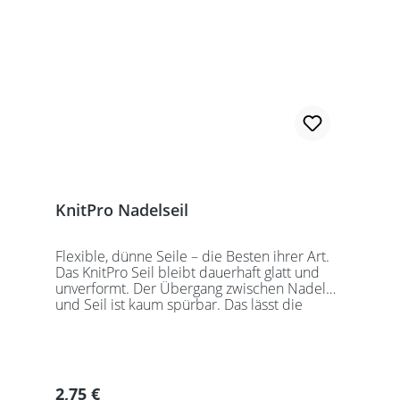
sollten Sie kurze Nadelspitzen auswählen.
KnitPro Nadelseil
Flexible, dünne Seile – die Besten ihrer Art.
Das KnitPro Seil bleibt dauerhaft glatt und
unverformt. Der Übergang zwischen Nadel
und Seil ist kaum spürbar. Das lässt die
Maschen sanft abgleiten. Ein Loch im
Gewinde ermöglicht zusätzliches Fixieren der
KnitPro Nadelspitzen mit Hilfe eines speziell
entwickelten Schlüssels, welcher der KnitPro
Packung beigefügt ist. KnitPro Seilkappen
Regulärer Preis:
2,75 €