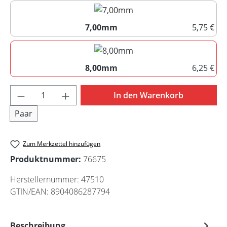
6,50mm
7,00mm
5,75 €
7,00mm
8,00mm
6,25 €
8,00mm
Produkt Anzahl: Gib den gewünschten Wert 
In den Warenkorb
Paar
Zum Merkzettel hinzufügen
Produktnummer:
76675
Herstellernummer:
47510
GTIN/EAN:
8904086287794
Beschreibung