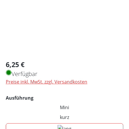
Regulärer Preis:
6,25 €
Verfügbar
Preise inkl. MwSt. zzgl. Versandkosten
auswählen
Ausführung
Mini
(Diese Option ist zurzeit nicht 
kurz
(Diese Option ist zurzeit nicht 