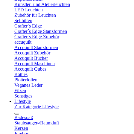
Künstler- und Atelierleuchten
LED Leuchten
Zubehör für Leuchten
Sehhilfen
Crafter´s Edge
Crafter´s Edge Stanzformen
Crafter´s Edge Zubehör
accuquilt
Accuquilt Stanzformen
Accuquilt Zubehör
Accuquilt Bücher
Accuquilt Maschinen
Accuquilt Qubes
Botties
Plotterfolien
Veganes Leder
Filzen
Sonstiges
Lifestyle
Zur Kategorie Lifestyle
Badespaß
Staubsauger-/Raumduft
Kerzen
Jumbos