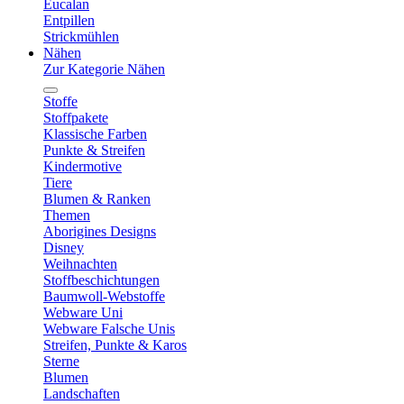
Eucalan
Entpillen
Strickmühlen
Nähen
Zur Kategorie Nähen
Stoffe
Stoffpakete
Klassische Farben
Punkte & Streifen
Kindermotive
Tiere
Blumen & Ranken
Themen
Aborigines Designs
Disney
Weihnachten
Stoffbeschichtungen
Baumwoll-Webstoffe
Webware Uni
Webware Falsche Unis
Streifen, Punkte & Karos
Sterne
Blumen
Landschaften