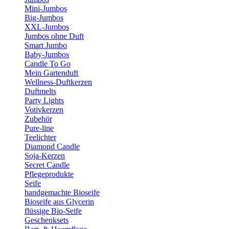
Mini-Jumbos
Big-Jumbos
XXL-Jumbos
Jumbos ohne Duft
Smart Jumbo
Baby-Jumbos
Candle To Go
Mein Gartenduft
Wellness-Duftkerzen
Duftmelts
Party Lights
Votivkerzen
Zubehör
Pure-line
Teelichter
Diamond Candle
Soja-Kerzen
Secret Candle
Pflegeprodukte
Seife
handgemachte Bioseife
Bioseife aus Glycerin
flüssige Bio-Seife
Geschenksets