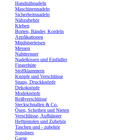
Handnähnadeln
Maschinennadeln
Sicherheitsnadeln
Nähzubehör
Kleben
Borten, Bänder, Kordeln
Applikationen
Minibügeleisen
Messen
Nahttrenner
Nadelkissen und Einfädler
Fingerhüte
Stoffklammern
Knöpfe und Verschlüsse
Snaps, Druckknöpfe
Dekoknöpfe
Modeknöpfe
Reißverschlüsse
Steckschnallen & Co.
Ösen, Scheiben und Nieten
Verschlüsse, Aufhänger
Heftpistolen und Zubehör
Taschen und - zubehör
Sonstiges
Garne