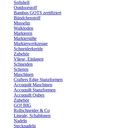
Softshell
Outdoorstoff
Bambus GOTS zertifiziert
Bündchenstoff
Musselin
Walkloden
Markieren
Markierstifte
Markierwerkzeuge
Schneiderkreide
Zubehör
Vliese, Einlagen
Schneiden
Scheren
Maschinen
Crafters Edge Stanzformen
Accuquilt Maschinen
Accuquilt Stanzformen
Accuquilt Qubes
Zubehör
GO! BIG
Rollschneider & Co
Lineale, Schablonen
Nadeln
Stecknadeln