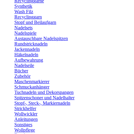
Recyclinggarne
Synthetik
Wash Filz
Recyclinggarn
Stopf und Beilaufgarn
Nadelsets
Nadelspiele
Austauschbare Nadelspitzen
Rundstricknadeln
Jackennadeln
Häkelnadeln
Aufbewahrung
Nadelseile
Bücher
Zubehör
Maschenmarkierer
Schmuckanhänger
Tuchnadeln und Dekorspangen
Spitzenschoner und Nadelhalter
Stopf-, Steck-, Markiernadeln
Strickhelfer
Wollwickler
Anleitungen
Sonstiges
Wollpflege