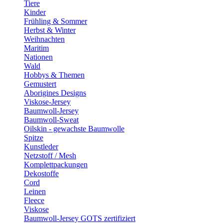
Tiere
Kinder
Frühling & Sommer
Herbst & Winter
Weihnachten
Maritim
Nationen
Wald
Hobbys & Themen
Gemustert
Aborigines Designs
Viskose-Jersey
Baumwoll-Jersey
Baumwoll-Sweat
Oilskin - gewachste Baumwolle
Spitze
Kunstleder
Netzstoff / Mesh
Komplettpackungen
Dekostoffe
Cord
Leinen
Fleece
Viskose
Baumwoll-Jersey GOTS zertifiziert