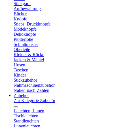
Stickgarn
Aufbewahrung
Bücher
Knöpfe
Snaps, Druckknöpfe
Modeknöpfe
Dekoknöpfe
Plotterfolie
Schnittmuster
Oberteile
Kleider & Röcke
Jacken & Mäntel
Hosen
Taschen
Kinder
Stickzubehör
Nähmaschinenzubehör
Nähen-nach-Zahlen
Zubehör
Zur Kategorie Zubehör
Leuchten, Lupen
Tischleuchten
Standleuchten
Lupenleuchten