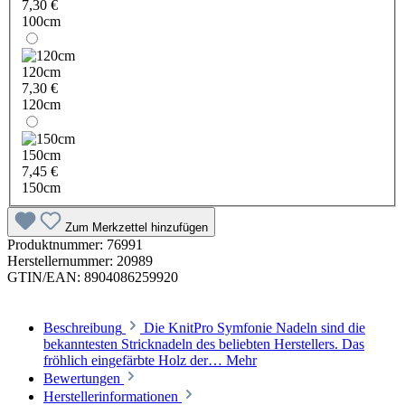
7,30 €
100cm
120cm
7,30 €
120cm
150cm
7,45 €
150cm
Zum Merkzettel hinzufügen
Produktnummer:
76991
Herstellernummer:
20989
GTIN/EAN:
8904086259920
Beschreibung
Die KnitPro Symfonie Nadeln sind die
bekanntesten Stricknadeln des beliebten Herstellers. Das
fröhlich eingefärbte Holz der…
Mehr
Bewertungen
Herstellerinformationen