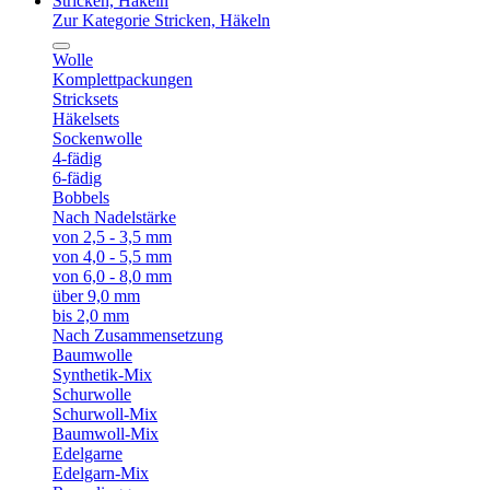
Stricken, Häkeln
Zur Kategorie Stricken, Häkeln
Wolle
Komplettpackungen
Stricksets
Häkelsets
Sockenwolle
4-fädig
6-fädig
Bobbels
Nach Nadelstärke
von 2,5 - 3,5 mm
von 4,0 - 5,5 mm
von 6,0 - 8,0 mm
über 9,0 mm
bis 2,0 mm
Nach Zusammensetzung
Baumwolle
Synthetik-Mix
Schurwolle
Schurwoll-Mix
Baumwoll-Mix
Edelgarne
Edelgarn-Mix