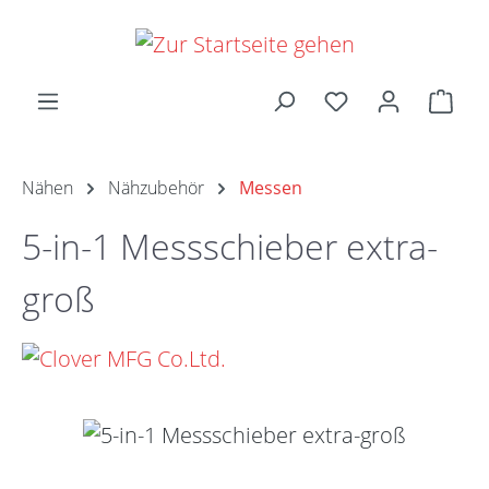
Zum Hauptinhalt springen
Ware
Nähen
Nähzubehör
Messen
5-in-1 Messschieber extra-
groß
Bildergalerie überspringen