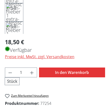
Regulärer Preis:
18,50 €
Verfügbar
Preise inkl. MwSt. zzgl. Versandkosten
Produkt Anzahl: Gib den gewünschten Wert 
In den Warenkorb
Stück
Zum Merkzettel hinzufügen
Produktnummer:
77254