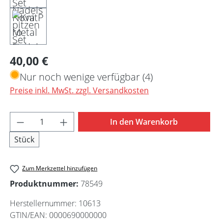
Regulärer Preis:
40,00 €
Nur noch wenige verfügbar (4)
Preise inkl. MwSt. zzgl. Versandkosten
Produkt Anzahl: Gib den gewünschten Wert 
In den Warenkorb
Stück
Zum Merkzettel hinzufügen
Produktnummer:
78549
Herstellernummer:
10613
GTIN/EAN:
0000690000000