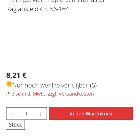
Regulärer Preis:
8,21 €
Nur noch wenige verfügbar (5)
Preise inkl. MwSt. zzgl. Versandkosten
Produkt Anzahl: Gib den gewünschten Wert 
In den Warenkorb
Stück