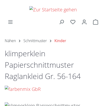
Zum Hauptinhalt springen
Ware
Nähen
Schnittmuster
Kinder
klimperklein
Papierschnittmuster
Raglankleid Gr. 56-164
Bildergalerie überspringen