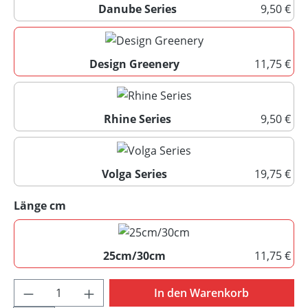
Danube Series
9,50 €
Danube Series
Design Greenery
11,75 €
Design Greenery
Rhine Series
9,50 €
Rhine Series
Volga Series
19,75 €
Volga Series
(Diese Option ist zurzeit nicht ve
auswählen
Länge cm
25cm/30cm
11,75 €
25cm/30cm
Produkt Anzahl: Gib den gewünschten Wert 
In den Warenkorb